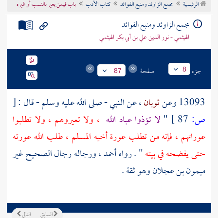
الرئيسية
مجمع الزاوئد ومنبع الفوائد
كتاب الأدب
باب فيمن يعير بالنسب أو غيره
تراجم الأعلام
مجمع الزاوئد ومنبع الفوائد
الهيثمي - نور الدين علي بن أبي بكر الهيثمي
جزء
صفحة
8
87
13093 وعن
ثوبان
، عن النبي - صلى الله عليه وسلم - قال :
[
ص:
87 ]
"
لا تؤذوا عباد الله
، ولا تعيروهم ، ولا تطلبوا
عوراتهم ، فإنه من تطلب عورة أخيه المسلم ، طلب الله عورته
حتى يفضحه في بيته
" . رواه
أحمد
، ورجاله رجال الصحيح غير
ميمون بن عجلان
وهو ثقة .
السابق
التالي