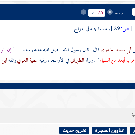
صفحة
89
[
ص:
89 ]
باب ما جاء في المزاح
أبي سعيد الخدري
قال : قال رسول الله - صلى الله عليه وسلم - : "
إن الر
خر به أبعد من السماء
" . رواه
الطبراني
في الأوسط ، وفيه
عطية العوفي
وثقه
ابن 
ية
عناوين الشجرة
تخريج حديث