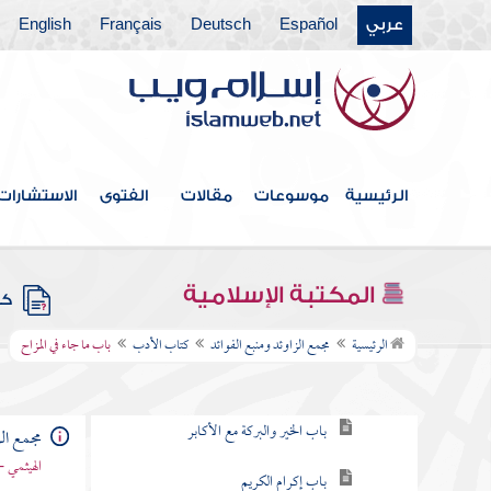
عربي
Español
Deutsch
Français
English
كتاب الحدود والديات
كتاب الديات
كتاب التفسير
كتاب التعبير
الرئيسية
موسوعات
مقالات
الفتوى
الاستشارات
كتاب القدر
كتاب الفتن أعاذنا الله منها
المكتبة الإسلامية
كتب
كتاب الأدب
الرئيسية
مجمع الزاوئد ومنبع الفوائد
كتاب الأدب
باب ما جاء في المزاح
باب توقير الكبير ورحمة الصغير
باب الخير والبركة مع الأكابر
مجمع الز
الهيثمي -
باب إكرام الكريم