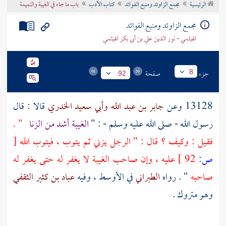
الرئيسية
مجمع الزاوئد ومنبع الفوائد
كتاب الأدب
باب ما جاء في الغيبة والنميمة
تراجم الأعلام
مجمع الزاوئد ومنبع الفوائد
الهيثمي - نور الدين علي بن أبي بكر الهيثمي
جزء
صفحة
8
92
13128 وعن
جابر بن عبد الله
وأبي سعيد الخدري
قالا : قال
رسول الله - صلى الله عليه وسلم - : "
الغيبة أشد من الزنا
" .
فقيل : وكيف ؟ قال : " الرجل يزني ثم يتوب ، فيتوب الله
[
ص:
92 ]
عليه ، وإن صاحب الغيبة لا يغفر له حتى يغفر له
صاحبه
" . رواه
الطبراني
في الأوسط ، وفيه
عباد بن كثير الثقفي
وهو متروك .