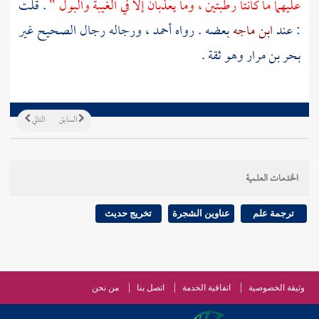
عليهما ما كانتا رطبتين ، وما يعذبان إلا في الغيبة والبول "
. قلت
: عند
ابن ماجه
بعضه . رواه
أحمد
، ورجاله رجال الصحيح غير
بحر بن مرار
وهو ثقة .
السابق
التالي
الخدمات العلمية
ترجمة علم
عناوين الشجرة
تخريج حديث
وثيقة الخصوصية
اتفاقية الخدمة
اتصل بنا
من نحن