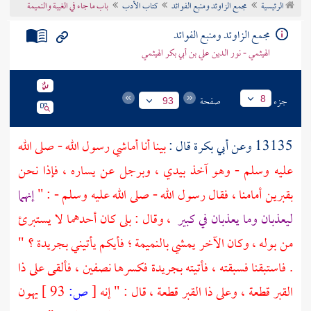
الرئيسية
مجمع الزاوئد ومنبع الفوائد
كتاب الأدب
باب ما جاء في الغيبة والنميمة
تراجم الأعلام
مجمع الزاوئد ومنبع الفوائد
الهيثمي - نور الدين علي بن أبي بكر الهيثمي
جزء
صفحة
8
93
13135 وعن
أبي بكرة
قال :
بينا أنا أماشي رسول الله - صلى الله
عليه وسلم - وهو آخذ بيدي ، وبرجل عن يساره ، فإذا نحن
بقبرين أمامنا ، فقال رسول الله - صلى الله عليه وسلم - : "
إنهما
ليعذبان وما يعذبان في كبير
، وقال : بلى كان أحدهما لا يستبرئ
من بوله ، وكان الآخر يمشي بالنميمة ؛ فأيكم يأتيني بجريدة ؟ "
. فاستبقنا فسبقته ، فأتيته بجريدة فكسرها نصفين ، فألقى على ذا
القبر قطعة ، وعلى ذا القبر قطعة ، قال : " إنه
[
ص:
93 ]
يهون