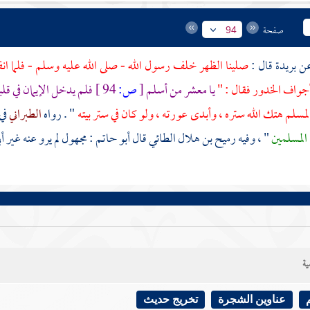
صفحة
94
بريدة
قال :
صلينا الظهر خلف رسول الله - صلى الله عليه وسلم - فلما ا
أجواف الخدور فقال : "
يا معشر من أسلم
[
ص:
94 ]
فلم يدخل الإيمان في قلب
لمسلم هتك الله ستره ، وأبدى عورته ، ولو كان في ستر بيته
" . رواه
الطبراني
في
 المسلمين
" ، وفيه
رميح بن هلال الطائي
قال
أبو حاتم
: مجهول لم يرو عنه غير
أب
ية
عناوين الشجرة
تخريج حديث