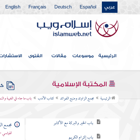
عربي
Español
Deutsch
Français
English
كتاب الحدود والديات
كتاب الديات
كتاب التفسير
كتاب التعبير
الرئيسية
موسوعات
مقالات
الفتوى
الاستشارات
كتاب القدر
كتاب الفتن أعاذنا الله منها
المكتبة الإسلامية
كتب
كتاب الأدب
الرئيسية
مجمع الزاوئد ومنبع الفوائد
كتاب الأدب
باب ما جاء في الغيبة والن
باب توقير الكبير ورحمة الصغير
باب الخير والبركة مع الأكابر
مجمع الز
الهيثمي -
باب إكرام الكريم