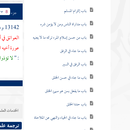
باب إكرام المسلم
جزء
8
باب مداراة الناس ومن لا يؤمن شره
13142 وعن
العواتق في 
باب من حسن إسلام المرء تركه ما لا يعنيه
عورة أخيه ا
باب ما جاء في الرفق
: "
لا تؤذوا
باب الرفق في السير
باب ما جاء في حسن الخلق
باب ما يفعل بمن هو سيئ الخلق
باب حدة الخلق
الخدمات العلم
باب ما جاء في الحياء والنهي عن الملاحاة
ترجمة علم