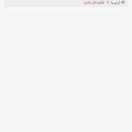
الرئيسية
المكتبة الإسلامية
تراجم الأعلام