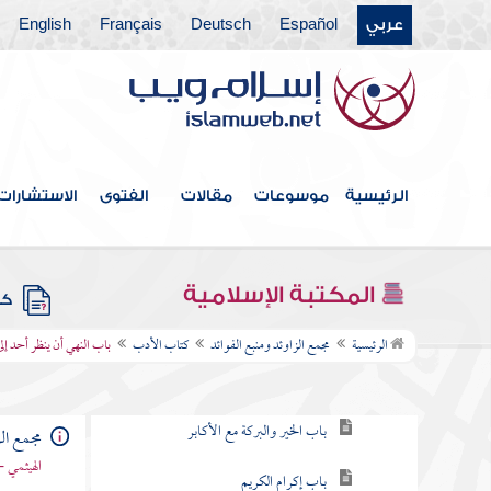
عربي
Español
Deutsch
Français
English
كتاب الحدود والديات
كتاب الديات
كتاب التفسير
كتاب التعبير
الرئيسية
موسوعات
مقالات
الفتوى
الاستشارات
كتاب القدر
كتاب الفتن أعاذنا الله منها
المكتبة الإسلامية
كتب
كتاب الأدب
الرئيسية
مجمع الزاوئد ومنبع الفوائد
كتاب الأدب
باب النهي أن ينظر أحد إلى 
باب توقير الكبير ورحمة الصغير
باب الخير والبركة مع الأكابر
مجمع الز
الهيثمي -
باب إكرام الكريم