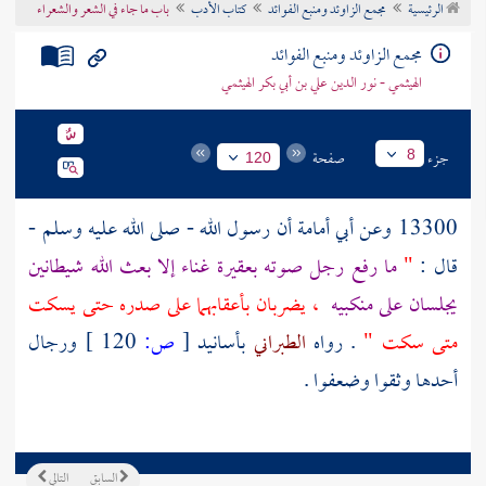
الرئيسية
مجمع الزاوئد ومنبع الفوائد
كتاب الأدب
باب ما جاء في الشعر والشعراء
تراجم الأعلام
مجمع الزاوئد ومنبع الفوائد
الهيثمي - نور الدين علي بن أبي بكر الهيثمي
جزء
صفحة
8
120
13300 وعن
أبي أمامة
أن رسول الله - صلى الله عليه وسلم -
قال :
"
ما رفع رجل صوته بعقيرة غناء إلا بعث الله شيطانين
يجلسان على منكبيه
، يضربان بأعقابهما على صدره حتى يسكت
متى سكت "
. رواه
الطبراني
بأسانيد
[
ص:
120 ]
ورجال
أحدها وثقوا وضعفوا .
السابق
التالي