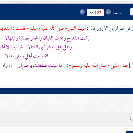
صفحة
127
ضرار بن الأزور
قال :
أتيت النبي - صلى الله عليه وسلم - فقلت : امدد ي
تركت القداح وعزف القيان والخمر تصلية وابتهالا و
وحملي على المشركين القتالا فيا رب لا أغ
فقد بعت أهلي ومالي بدالا
فقال النبي - صلى الله عليه وسلم - : "
ما غبنت صفقتك يا
ضرار
"
. رواه
ع
ية