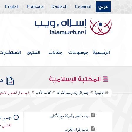
عربي
Español
Deutsch
Français
English
كتاب الحدود والديات
كتاب الديات
كتاب التفسير
كتاب التعبير
الرئيسية
موسوعات
مقالات
الفتوى
الاستشارات
كتاب القدر
كتاب الفتن أعاذنا الله منها
المكتبة الإسلامية
كتب
كتاب الأدب
الرئيسية
مجمع الزاوئد ومنبع الفوائد
كتاب الأدب
باب جواز الشعر والاستما
باب توقير الكبير ورحمة الصغير
باب الخير والبركة مع الأكابر
مجمع الز
الهيثمي -
باب إكرام الكريم