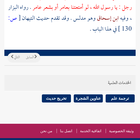
رجل : يا رسول الله ، لو أمتعتنا
بعامر
أو بشعر
عامر
. رواه
البزار
، وفيه
ابن إسحاق
وهو مدلس . وقد تقدم حديث
التيهان
[
ص:
130 ]
في هذا الباب .
السابق
التالي
الخدمات العلمية
ترجمة علم
عناوين الشجرة
تخريج حديث
وثيقة الخصوصية
اتفاقية الخدمة
اتصل بنا
من نحن