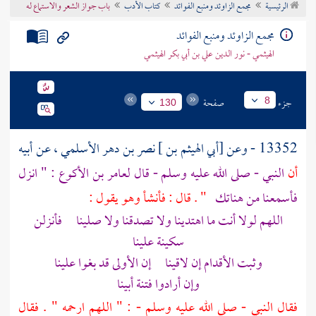
الرئيسية
مجمع الزاوئد ومنبع الفوائد
كتاب الأدب
باب جواز الشعر والاستماع له
تراجم الأعلام
مجمع الزاوئد ومنبع الفوائد
الهيثمي - نور الدين علي بن أبي بكر الهيثمي
جزء
صفحة
8
130
13352 - وعن
[أبي الهيثم بن ] نصر بن دهر الأسلمي
، عن أبيه
أن
النبي - صلى الله عليه وسلم - قال
لعامر بن الأكوع
: " انزل
فأسمعنا من هناتك
" . قال : فأنشأ وهو يقول :
اللهم لولا أنت ما اهتدينا ولا تصدقنا ولا صلينا فأنزلن
سكينة علينا
وثبت الأقدام إن لاقينا إن الأولى قد بغوا علينا
وإن أرادوا فتنة أبينا
فقال النبي - صلى الله عليه وسلم - : " اللهم ارحمه " . فقال