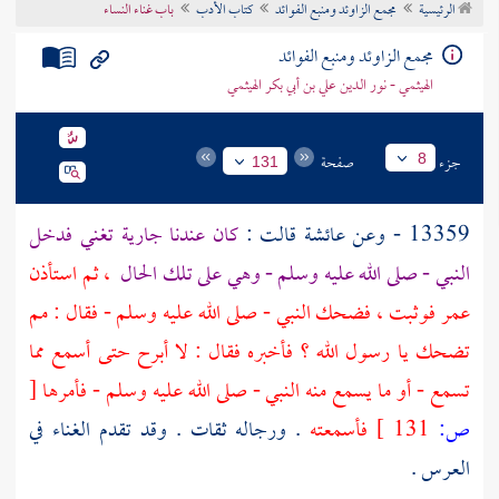
الرئيسية
مجمع الزاوئد ومنبع الفوائد
كتاب الأدب
باب غناء النساء
تراجم الأعلام
مجمع الزاوئد ومنبع الفوائد
الهيثمي - نور الدين علي بن أبي بكر الهيثمي
جزء
صفحة
8
131
13359 - وعن
عائشة
قالت :
كان عندنا جارية تغني فدخل
النبي - صلى الله عليه وسلم - وهي على تلك الحال
، ثم استأذن
عمر
فوثبت ، فضحك النبي - صلى الله عليه وسلم - فقال : مم
تضحك يا رسول الله ؟ فأخبره فقال : لا أبرح حتى أسمع مما
تسمع - أو ما يسمع منه النبي - صلى الله عليه وسلم - فأمرها
[
ص:
131 ]
فأسمعته
. ورجاله ثقات . وقد تقدم الغناء في
العرس .