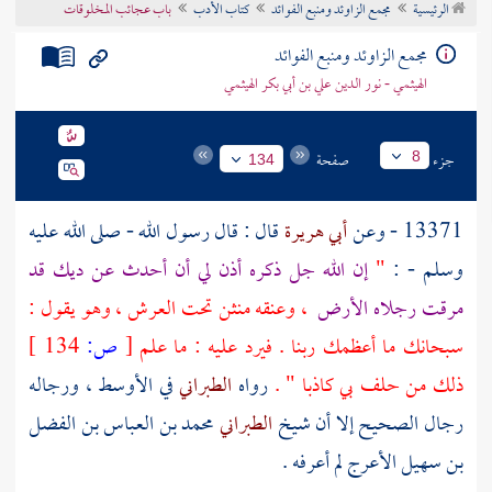
الرئيسية
مجمع الزاوئد ومنبع الفوائد
كتاب الأدب
باب عجائب المخلوقات
تراجم الأعلام
مجمع الزاوئد ومنبع الفوائد
الهيثمي - نور الدين علي بن أبي بكر الهيثمي
جزء
صفحة
8
134
13371 - وعن
أبي هريرة
قال : قال رسول الله - صلى الله عليه
وسلم - :
"
إن الله جل ذكره أذن لي أن أحدث عن ديك قد
مرقت رجلاه الأرض
، وعنقه منثن تحت العرش ، وهو يقول :
سبحانك ما أعظمك ربنا . فيرد عليه : ما علم
[
ص:
134 ]
ذلك من حلف بي كاذبا " .
رواه
الطبراني
في الأوسط ، ورجاله
رجال الصحيح إلا أن شيخ
الطبراني
محمد بن العباس بن الفضل
بن سهيل الأعرج
لم أعرفه .