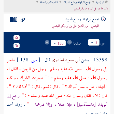
الرئيسية
مجمع الزاوئد ومنبع الفوائد
كتاب البر والصلة
تراجم الأعلام
باب ما جاء في البر وحق الوالدين
مجمع الزاوئد ومنبع الفوائد
الهيثمي - نور الدين علي بن أبي بكر الهيثمي
جزء
صفحة
8
138
13398 - وعن
أبي سعيد الخدري
قال :
[
ص:
138 ]
هاجر
إلى رسول الله - صلى الله عليه وسلم - رجل من
اليمن
، فقال له
رسول الله - صلى الله عليه وسلم - : " هجرت الشرك ، ولكنه
الجهاد ، هل
باليمن
أبواك ؟ " . قال : نعم . قال : " أذنا لك ؟ " .
قال : لا . فقال رسول الله - صلى الله عليه وسلم - : "
ارجع إلى
أبويك [فاستأذنهما] ، فإن فعلا ، وإلا فبرهما
"
. رواه
أحمد
وإسناده حسن .