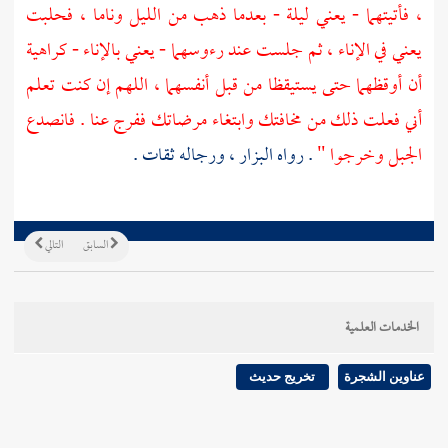
، فأتيتهما - يعني ليلة - بعدما ذهب من الليل وناما ، فحلبت
يعني في الإناء ، ثم جلست عند رءوسهما - يعني بالإناء - كراهية
أن أوقظهما حتى يستيقظا من قبل أنفسهما ، اللهم إن كنت تعلم
أني فعلت ذلك من مخافتك وابتغاء مرضاتك ففرج عنا . فانصدع
الجبل وخرجوا "
. رواه
البزار
، ورجاله ثقات .
السابق
التالي
الخدمات العلمية
عناوين الشجرة
تخريج حديث