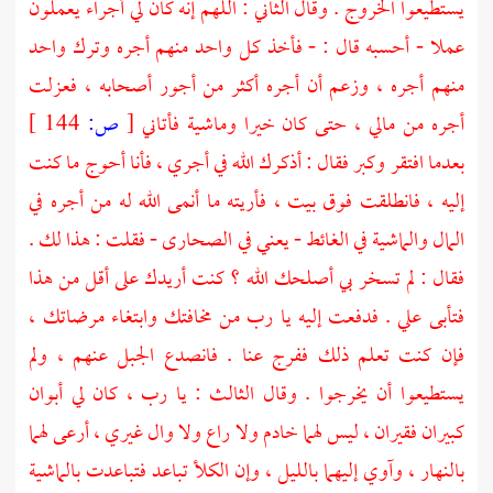
يستطيعوا الخروج . وقال الثاني : اللهم إنه كان لي أجراء يعملون
عملا - أحسبه قال : - فأخذ كل واحد منهم أجره وترك واحد
منهم أجره ، وزعم أن أجره أكثر من أجور أصحابه ، فعزلت
أجره من مالي ، حتى كان خيرا وماشية فأتاني
[
ص:
144 ]
بعدما افتقر وكبر فقال : أذكرك الله في أجري ، فأنا أحوج ما كنت
إليه ، فانطلقت فوق بيت ، فأريته ما أنمى الله له من أجره في
المال والماشية في الغائط - يعني في الصحارى - فقلت : هذا لك .
فقال : لم تسخر بي أصلحك الله ؟ كنت أريدك على أقل من هذا
فتأبى علي . فدفعت إليه يا رب من مخافتك وابتغاء مرضاتك ،
فإن كنت تعلم ذلك ففرج عنا . فانصدع الجبل عنهم ، ولم
يستطيعوا أن يخرجوا . وقال الثالث : يا رب ، كان لي أبوان
كبيران فقيران ، ليس لهما خادم ولا راع ولا وال غيري ، أرعى لهما
بالنهار ، وآوي إليهما بالليل ، وإن الكلأ تباعد فتباعدت بالماشية