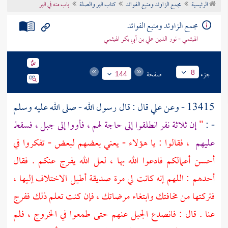
الرئيسية
مجمع الزاوئد ومنبع الفوائد
كتاب البر والصلة
باب منه في البر
تراجم الأعلام
مجمع الزاوئد ومنبع الفوائد
الهيثمي - نور الدين علي بن أبي بكر الهيثمي
جزء
صفحة
8
144
13415 - وعن
علي
قال : قال رسول الله - صلى الله عليه وسلم
- :
"
إن ثلاثة نفر انطلقوا إلى حاجة لهم ، فأووا إلى جبل ، فسقط
عليهم
، فقالوا : يا هؤلاء - يعني بعضهم لبعض - تفكروا في
أحسن أعمالكم فادعوا الله بها ، لعل الله يفرج عنكم . فقال
أحدهم : اللهم إنه كانت لي مرة صديقة أطيل الاختلاف إليها ،
فتركتها من مخافتك وابتغاء مرضاتك ، فإن كنت تعلم ذلك ففرج
عنا . قال : فانصدع الجبل عنهم حتى طمعوا في الخروج ، فلم