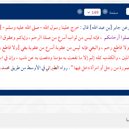
صفحة
149
جابر [بن عبد الله]
قال :
خرج علينا رسول الله - صلى الله عليه وسلم -
[
وصلوا أرحامكم
، فإنه ليس من ثواب أسرع من صلة الرحم ، وإياكم وعقوق الوا
لا قاطع رحم ، والبغي فإنه ليس من عقوبة أسرع من عقوبة بغي [ولا قاطع رحم]
لمين ، والكذب كله إثم إلا ما نفعت به مؤمنا ودفعت به عن ذنب ، وإن في الجن
رة من رجل أو امرأة دخل فيها "
. رواه
الطبراني
في الأوسط من طريق
محمد ب
ية