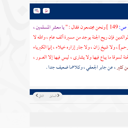
ص:
149 ]
ونحن مجتمعون فقال : "
يا معشر المسلمين ،
لدين فإن ريح الجنة يوجد من مسيرة ألف عام ، والله لا
 ، ولا شيخ زان ، ولا جار إزاره خيلاء ، إنما الكبرياء
ة لسوقا ما يباع فيها ولا يشترى ، ليس فيها إلا الصور ،
ن كثير
، عن
جابر الجعفي
، وكلاهما ضعيف جدا .
السابق
التالي