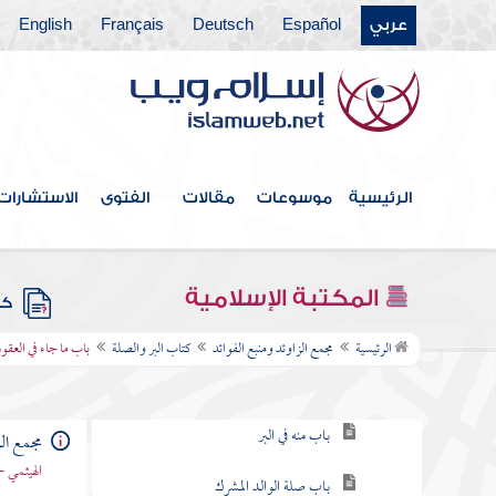
عربي
Español
Deutsch
Français
English
كتاب الديات
كتاب التفسير
كتاب التعبير
كتاب القدر
الرئيسية
موسوعات
مقالات
الفتوى
الاستشارات
كتاب الفتن أعاذنا الله منها
كتاب الأدب
المكتبة الإسلامية
كتب
كتاب البر والصلة
الرئيسية
مجمع الزاوئد ومنبع الفوائد
كتاب البر والصلة
باب ما جاء في العقو
باب ما جاء في البر وحق الوالدين
باب منه في البر
مجمع الز
الهيثمي -
باب صلة الوالد المشرك