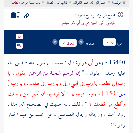
الرئيسية
مجمع الزاوئد ومنبع الفوائد
كتاب البر والصلة
باب صلة الرحم وقطعها
تراجم الأعلام
مجمع الزاوئد ومنبع الفوائد
الهيثمي - نور الدين علي بن أبي بكر الهيثمي
جزء
صفحة
8
150
13440 - وعن
أبي هريرة
قال : سمعت رسول الله - صلى الله
عليه وسلم - يقول : "
إن الرحم شجنة من الرحمن
تقول : يا
رب إني قطعت يا رب إني أسيء إلي ، يا رب إني ظلمت ، يا رب
[
ص:
150 ]
يا رب . فيجيبها : ألا ترضين أن أصل من وصلك
وأقطع من قطعك ؟
" . قلت : له حديث في الصحيح غير هذا .
رواه
أحمد
، ورجاله رجال الصحيح ، غير
محمد بن عبد الجبار
وهو ثقة .