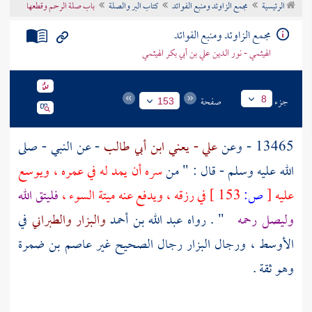
الرئيسية
مجمع الزاوئد ومنبع الفوائد
كتاب البر والصلة
باب صلة الرحم وقطعها
تراجم الأعلام
مجمع الزاوئد ومنبع الفوائد
الهيثمي - نور الدين علي بن أبي بكر الهيثمي
جزء
صفحة
8
153
13465 - وعن
علي - يعني ابن أبي طالب
- عن النبي - صلى
الله عليه وسلم - قال : " من
سره أن يمد له في عمره ، ويوسع
عليه
[
ص:
153 ]
في رزقه ، ويدفع عنه ميتة السوء ،
فليتق الله
وليصل رحمه
" . رواه
عبد الله بن أحمد
والبزار
والطبراني
في
الأوسط ، ورجال
البزار
رجال الصحيح غير
عاصم بن ضمرة
وهو ثقة .