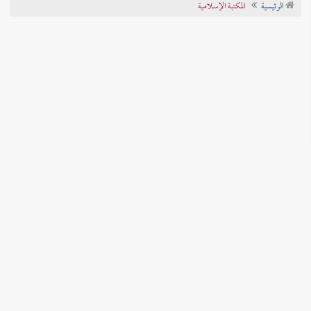
الرئيسية
المكتبة الإسلامية
تراجم الأعلام