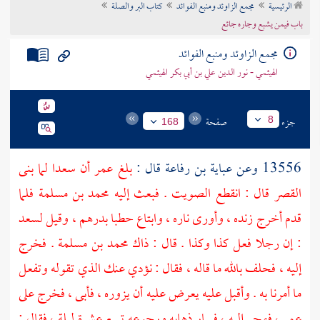
الرئيسية
مجمع الزاوئد ومنبع الفوائد
كتاب البر والصلة
تراجم الأعلام
باب فيمن يشبع وجاره جائع
مجمع الزاوئد ومنبع الفوائد
الهيثمي - نور الدين علي بن أبي بكر الهيثمي
جزء
صفحة
8
168
13556 وعن
عباية بن رفاعة
قال :
بلغ
عمر
أن
سعدا
لما بنى
القصر قال : انقطع الصويت . فبعث إليه
محمد بن مسلمة
فلما
قدم أخرج زنده ، وأورى ناره ، وابتاع حطبا بدرهم ، وقيل
لسعد
: إن رجلا فعل كذا وكذا . قال : ذاك
محمد بن مسلمة
. فخرج
إليه ، فحلف بالله ما قاله ، فقال : نؤدي عنك الذي تقوله وتفعل
ما أمرنا به . وأقبل عليه يعرض عليه أن يزوره ، فأبى ، فخرج على
عمر
، فهجر إليه ، فسار ذهابه ورجوعه تسع عشرة ليلة ، فقال :