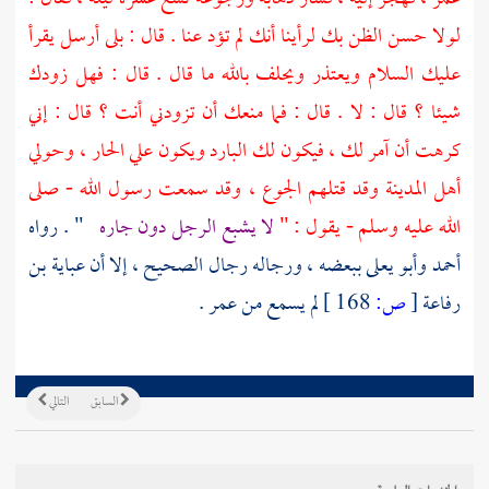
لولا حسن الظن بك لرأينا أنك لم تؤد عنا . قال : بلى أرسل يقرأ
عليك السلام ويعتذر ويحلف بالله ما قال . قال : فهل زودك
شيئا ؟ قال : لا . قال : فما منعك أن تزودني أنت ؟ قال : إني
كرهت أن آمر لك ، فيكون لك البارد ويكون علي الحار ، وحولي
أهل
المدينة
وقد قتلهم الجوع ، وقد سمعت رسول الله - صلى
الله عليه وسلم - يقول : "
لا يشبع الرجل دون جاره
" . رواه
أحمد
وأبو يعلى
ببعضه ، ورجاله رجال الصحيح ، إلا أن
عباية بن
رفاعة
[
ص:
168 ]
لم يسمع من
عمر
.
السابق
التالي