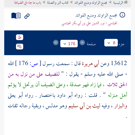
الرئيسية
مجمع الزاوئد ومنبع الفوائد
كتاب البر والصلة
باب ما جاء في الضيافة
تراجم الأعلام
مجمع الزاوئد ومنبع الفوائد
الهيثمي - نور الدين علي بن أبي بكر الهيثمي
جزء
صفحة
8
176
13612 وعن
أبي هريرة
قال : سمعت رسول
[
ص:
176 ]
الله
- صلى الله عليه وسلم - يقول : "
للضيف على من نزل به من
الحق ثلاث
، فما زاد فهو صدقة ، وعلى الضيف أن يرتحل لا يؤثم
أهل منزله
" . قلت : رواه
أبو داود
باختصار . رواه
أبو يعلى
والبزار
، وفيه
ليث بن أبي سليم
وهو مدلس ، وبقية رجاله ثقات
.