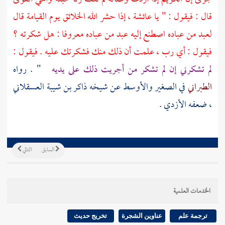
قال : فيقول : " يا
عائشة
، إذا حشر الله الخلائق يوم القيامة قال
لعبد من عباده اصطنع إليه عبد من عباده معروفا : هل شكرته ؟
فيقول : أي رب ، علمت أن ذلك منك فشكرتك عليه . فيقول :
لم تشكرني إن لم تشكر من أجريت ذلك على يديه
" . رواه
الطبراني
في الصغير والأوسط عن شيخه
ذاكر بن شيبة العسقلاني
، ضعفه
الأزدي
.
السابق
التالي
الخدمات العلمية
ترجمة علم
عناوين الشجرة
تخريج حديث