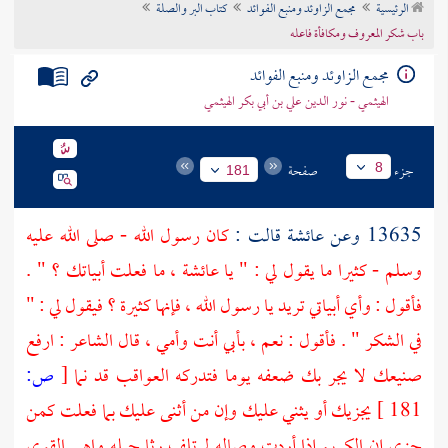
الرئيسية
مجمع الزاوئد ومنبع الفوائد
كتاب البر والصلة
تراجم الأعلام
باب شكر المعروف ومكافأة فاعله
مجمع الزاوئد ومنبع الفوائد
الهيثمي - نور الدين علي بن أبي بكر الهيثمي
جزء
صفحة
8
181
13635 وعن
عائشة
قالت :
كان رسول الله - صلى الله عليه
وسلم - كثيرا ما يقول لي : " يا
عائشة
، ما فعلت أبياتك ؟ " .
فأقول : وأي أبياتي تريد يا رسول الله ، فإنها كثيرة ؟ فيقول لي : "
في الشكر " . فأقول : نعم ، بأبي أنت وأمي ، قال الشاعر : ارفع
صنيعك لا يجر بك ضعفه يوما فتدركه العواقب قد نما
[
ص:
181 ]
يجزيك أو يثني عليك وإن من أثنى عليك بما فعلت كمن
جزى إن الكريم إذا أردت وصاله لم تلف رثا حبله واهي القوى