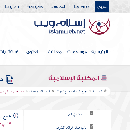
عربي
Español
Deutsch
Français
English
كتاب الديات
كتاب التفسير
كتاب التعبير
كتاب القدر
الرئيسية
موسوعات
مقالات
الفتوى
الاستشارات
كتاب الفتن أعاذنا الله منها
كتاب الأدب
المكتبة الإسلامية
كتب
كتاب البر والصلة
الرئيسية
مجمع الزاوئد ومنبع الفوائد
كتاب البر والصلة
باب حق المسلم على 
باب ما جاء في البر وحق الوالدين
باب منه في البر
مجمع الز
الهيثمي -
باب صلة الوالد المشرك