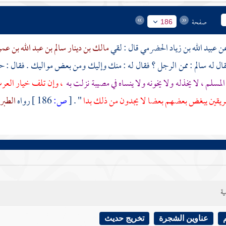
صفحة
186
عبيد الله بن زياد الحضرمي
قال : لقي
مالك بن دينار
سالم بن عبد الله بن ع
قال له
سالم
: ممن الرجل ؟ فقال له : منك وإليك ومن بعض مواليك . فقال : حدث
لمسلم ، لا يخذله ولا يخونه ولا ينساه في مصيبة نزلت به
، وإن تلف خيار العرب
ريقين يبغض بعضهم بعضا لا يجدون من ذلك بدا
" .
[
ص:
186 ]
رواه
الطبرا
ية
عناوين الشجرة
تخريج حديث