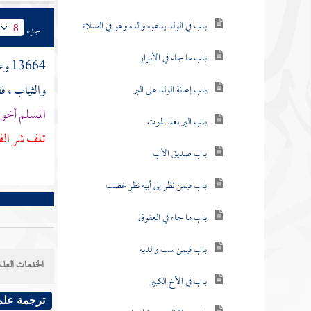
باب في الولد يدعوه والده وهو في الصلاة
جزء
8
باب ما جاء في الأبرار
13664 وعن
والثياب ، ف
باب إعانة الولد على البر
المسلم أخو ا
باب البر بعد الموت
تلف شر الف
باب صديق الأب
باب فيمن نظر إلى أبيه نظر غضب
باب ما جاء في العقوق
باب فيمن سب والديه
الخدمات العلم
باب في الأخ الكبير
ترجمة علم