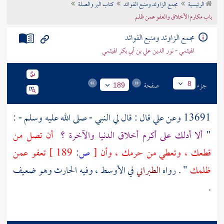
الرئيسية
مجمع الزاوئد ومنبع الفوائد
كتاب البر والصلة
تراجم الأعلام
باب مكارم الأخلاق والعفو عمن ظلم
مجمع الزاوئد ومنبع الفوائد
الهيثمي - نور الدين علي بن أبي بكر الهيثمي
جزء
صفحة
8
189
13691 وعن
علي
قال : قال لي النبي - صلى الله عليه وسلم - :
"
ألا أدلك على أكرم أخلاق الدنيا والآخرة ؟
أن تصل من
قطعك ، وتعطي من حرمك ، وأن
[
ص:
189 ]
تعفو عمن
ظلمك
" . رواه
الطبراني
في الأوسط ، وفيه
الحارث
وهو ضعيف
.