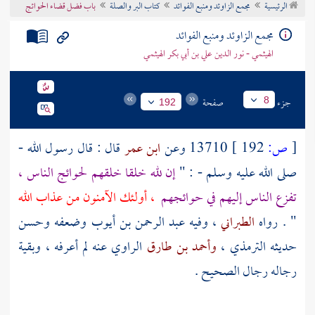
الرئيسية
مجمع الزاوئد ومنبع الفوائد
كتاب البر والصلة
باب فضل قضاء الحوائج
تراجم الأعلام
مجمع الزاوئد ومنبع الفوائد
الهيثمي - نور الدين علي بن أبي بكر الهيثمي
جزء
صفحة
8
192
[
ص:
192 ]
13710 وعن
ابن عمر
قال : قال رسول الله -
صلى الله عليه وسلم - : "
إن لله خلقا خلقهم لحوائج الناس ،
تفزع الناس إليهم في حوائجهم
، أولئك الآمنون من عذاب الله
" . رواه
الطبراني
، وفيه
عبد الرحمن بن أيوب
وضعفه وحسن
حديثه
الترمذي
،
وأحمد بن طارق
الراوي عنه لم أعرفه ، وبقية
رجاله رجال الصحيح .