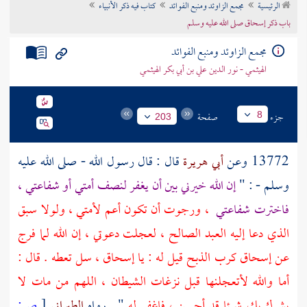
الرئيسية
مجمع الزاوئد ومنبع الفوائد
كتاب فيه ذكر الأنبياء
تراجم الأعلام
باب ذكر إسحاق صلى الله عليه وسلم
مجمع الزاوئد ومنبع الفوائد
الهيثمي - نور الدين علي بن أبي بكر الهيثمي
جزء
صفحة
8
203
13772 وعن
أبي هريرة
قال : قال رسول الله - صلى الله عليه
وسلم - : "
إن الله خيرني بين أن يغفر لنصف أمتي أو شفاعتي ،
فاخترت شفاعتي
، ورجوت أن تكون أعم لأمتي ، ولولا سبق
الذي دعا إليه العبد الصالح ، لعجلت دعوتي ، إن الله لما فرج
عن
إسحاق
كرب الذبح قيل له : يا
إسحاق
، سل تعطه . قال :
أما والله لأتعجلنها قبل نزغات الشيطان ، اللهم من مات لا
يشرك بك شيئا قد أحسن ، فاغفر له
" . رواه
الطبراني
[
ص: