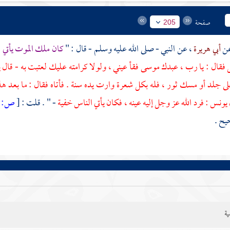
صفحة
205
أبي هريرة
، عن النبي - صلى الله عليه وسلم - قال : "
كان
ملك الموت
يأتي 
 فقال : يا رب ، عبدك
موسى
فقأ عيني ، ولولا كرامته عليك لعتبت به - قال
ي
ى جلد أو مسك ثور ، فله بكل شعرة وارت يده سنة . فأتاه فقال : ما بعد هذ
يونس
: فرد الله عز وجل إليه عينه ، فكان يأتي الناس خفية
- " . قلت :
[
ص:
5 ]
يح .
ية