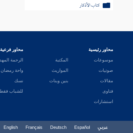
كتاب الأذكار
كتاب الأدعية
كتاب التوبة
كتاب الزهد
محاور رئيسية
محاور فرعية
كتاب البعث
موسوعات
المكتبة
الرحمة المهد
صوتيات
المواريث
واحة رمضان
كتاب صفة أهل النار
مقالات
بنين وبنات
نسك
كتاب أهل الجنة
فتاوى
للشباب فقط
استشارات
عربي
Español
Deutsch
Français
English