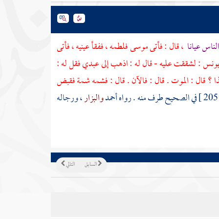
الناس عيانا
، قال : فأتى
موسى
فلطمه ، ففقأ عينيه ، فأتى
ونس
: لشققت عليه - قال له : اذهب إلى عبدي فقل له :
ا ؟ قال : الموت . قال : فالآن . قال : فشمه شمة فقبض
20
في الصحيح طرف منه . رواه
أحمد
والبزار
، ورجاله
السابق
التالي