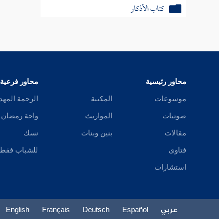
كتاب الأذكار
كتاب الأدعية
كتاب التوبة
كتاب الزهد
محاور رئيسية
محاور فرعية
كتاب البعث
موسوعات
المكتبة
الرحمة المهد
صوتيات
المواريث
واحة رمضان
كتاب صفة أهل النار
مقالات
بنين وبنات
نسك
كتاب أهل الجنة
فتاوى
للشباب فقط
استشارات
عربي
Español
Deutsch
Français
English