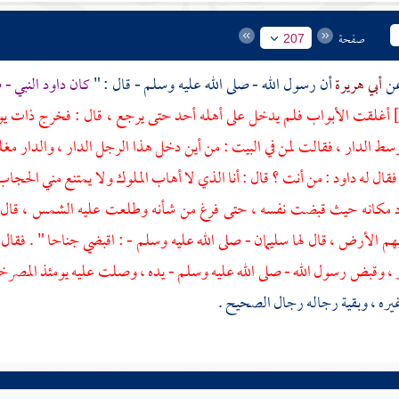
صفحة
207
أبي هريرة
أن رسول الله - صلى الله عليه وسلم - قال : "
كان
داود
النبي - 
أغلقت الأبواب فلم يدخل على أهله أحد حتى يرجع ، قال : فخرج ذات يوم و
ط الدار ، فقالت لمن في البيت : من أين دخل هذا الرجل الدار ، والدار مغ
فقال له
داود
: من أنت ؟ قال : أنا الذي لا أهاب الملوك ولا يمتنع مني الحجاب
د
مكانه حيث قبضت نفسه ، حتى فرغ من شأنه وطلعت عليه الشمس ، قال
م الأرض ، قال لها
سليمان
- صلى الله عليه وسلم - : اقبضي جناحا " . فقال
، وقبض رسول الله - صلى الله عليه وسلم - يده ، وصلت عليه يومئذ المصرخ
يره ، وبقية رجاله رجال الصحيح .