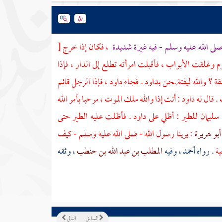
صلى الله عليه وسلم - فيه غيرة شديدة
، فكان إذا خرج
[
غلقت الأبواب ، فأقبلت امرأته تطلع إلى الدار ، فإذا
لقة ؟ والله ليفتضحن
بداود
. فجاء
داود
، فإذا الرجل قائم
 . قال له
داود
: أنت إذا والله
ملك الموت
، مرحبا بأمر الله
سليمان
للطير : أظلي على
داود
. فأظلت عليه الطير حتى
أبو هريرة
: يرينا رسول الله - صلى الله عليه وسلم - كيف
ية
. رواه
أحمد
، وفيه
المطلب بن عبد الله بن حنطب
، وثقه
السابق
التالي