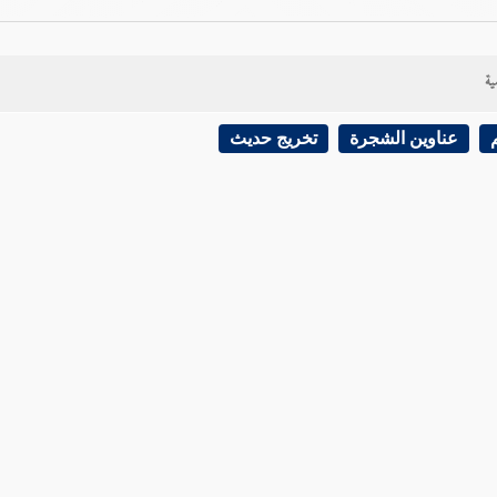
ية
عناوين الشجرة
تخريج حديث