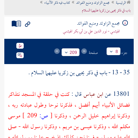
الرئيسية
مجمع الزاوئد ومنبع الفوائد
كتاب فيه ذكر الأنبياء
تراجم الأعلام
باب في ذكر يحيى بن زكريا عليهما السلام
مجمع الزاوئد ومنبع الفوائد
الهيثمي - نور الدين علي بن أبي بكر الهيثمي
جزء
صفحة
8
209
35 - 13 - باب في ذكر
يحيى بن زكريا
عليهما السلام .
13801 عن
ابن عباس
قال :
كنت في حلقة في المسجد نتذاكر
فضائل الأنبياء أيهم أفضل ، فذكرنا
نوحا
وطول عبادته ربه ،
وذكرنا
إبراهيم
خليل الرحمن ، وذكرنا
[
ص:
209 ]
موسى
مكلم الله ، وذكرنا
عيسى بن مريم
، وذكرنا رسول الله - صلى
الله عليه وسلم - فبينا نحن كذلك إذ خرج علينا رسول الله -