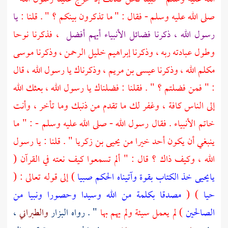
صلى الله عليه وسلم - فقال : " ما تذكرون بينكم ؟ " . قلنا :
يا
رسول الله ، ذكرنا فضائل الأنبياء أيهم أفضل
، فذكرنا
نوحا
وطول عبادته ربه ، وذكرنا
إبراهيم
خليل الرحمن ، وذكرنا
موسى
مكلم الله ، وذكرنا
عيسى بن مريم
، وذكرناك يا رسول الله ، قال
: " فمن فضلتم ؟ " . فقلنا : فضلناك يا رسول الله ، بعثك الله
إلى الناس كافة ، وغفر لك ما تقدم من ذنبك وما تأخر ، وأنت
خاتم الأنبياء . فقال رسول الله - صلى الله عليه وسلم - : " ما
ينبغي أن يكون أحد خيرا من
يحيى بن زكريا
" . قلنا : يا رسول
الله ، وكيف ذاك ؟ قال : " ألم تسمعوا كيف نعته في القرآن (
يايحيى خذ الكتاب بقوة وآتيناه الحكم صبيا
) إلى قوله تعالى : (
حيا
) (
مصدقا بكلمة من الله وسيدا وحصورا ونبيا من
الصالحين
) لم يعمل سيئة ولم يهم بها
" . رواه
البزار
والطبراني
،