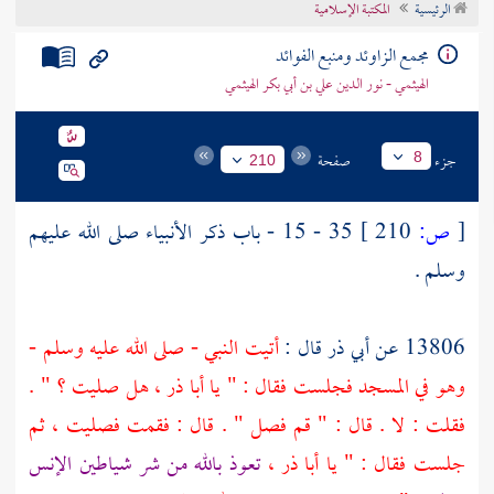
الرئيسية
المكتبة الإسلامية
تراجم الأعلام
مجمع الزاوئد ومنبع الفوائد
الهيثمي - نور الدين علي بن أبي بكر الهيثمي
جزء
صفحة
8
210
[
ص:
210 ]
35 - 15 - باب ذكر الأنبياء صلى الله عليهم
وسلم .
13806 عن
أبي ذر
قال :
أتيت النبي - صلى الله عليه وسلم -
وهو في المسجد فجلست فقال : " يا
أبا ذر
، هل صليت ؟ " .
فقلت : لا . قال : " قم فصل " . قال : فقمت فصليت ، ثم
جلست فقال : " يا
أبا ذر
،
تعوذ بالله من شر شياطين الإنس