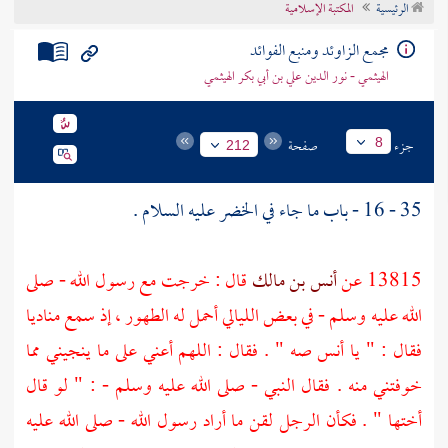
الرئيسية
المكتبة الإسلامية
تراجم الأعلام
مجمع الزاوئد ومنبع الفوائد
الهيثمي - نور الدين علي بن أبي بكر الهيثمي
جزء
صفحة
8
212
35 - 16 - باب ما جاء في
الخضر
عليه السلام .
13815 عن
أنس بن مالك
قال : خرجت مع رسول الله - صلى
الله عليه وسلم - في بعض الليالي أحمل له الطهور ، إذ سمع مناديا
فقال : " يا
أنس
صه " . فقال : اللهم أعني على ما ينجيني مما
خوفتني منه . فقال النبي - صلى الله عليه وسلم - : " لو قال
أختها " . فكأن الرجل لقن ما أراد رسول الله - صلى الله عليه