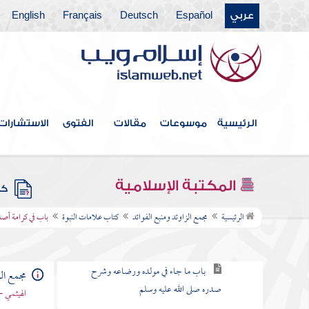
عربي
Español
Deutsch
Français
English
كتاب التعبير
كتاب القدر
كتاب الفتن أعاذنا الله منها
كتاب الأدب
الرئيسية
موسوعات
مقالات
الفتوى
الاستشارات
كتاب البر والصلة
كتاب فيه ذكر الأنبياء
المكتبة الإسلامية
كتب
كتاب علامات النبوة
الرئيسية
مجمع الزاوئد ومنبع الفوائد
كتاب علامات النبوة
باب في كرامة أصل
باب في كرامة أصله صلى الله عليه وسلم
باب ما جاء في مولده ورضاعه وشرح
مجمع الز
صدره صلى الله عليه وسلم
الهيثمي -