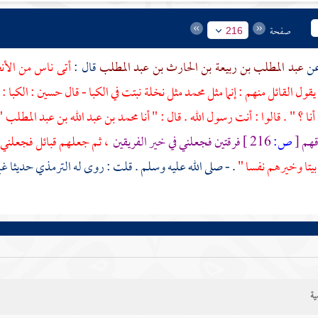
صفحة
216
عبد المطلب بن ربيعة بن الحارث بن عبد المطلب
قال :
أتى ناس من
الأ
ول القائل منهم : إنما مثل
محمد
مثل نخلة نبتت في الكبا - قال
حسين
: الكبا :
نا ؟ " . قالوا : أنت رسول الله . قال : " أنا
محمد بن عبد الله بن عبد المطلب
"
قهم
[
ص:
216 ]
فرقتين فجعلني في خير الفريقين
، ثم جعلهم قبائل فجعلني ف
بيتا وخيرهم نفسا "
. - صلى الله عليه وسلم . قلت : روى له
الترمذي
حديثا غي
ية