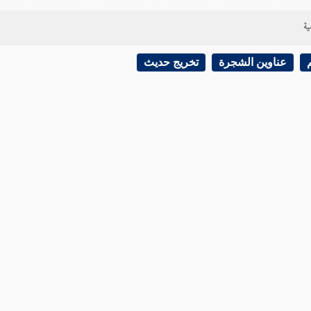
ية
عناوين الشجرة
تخريج حديث