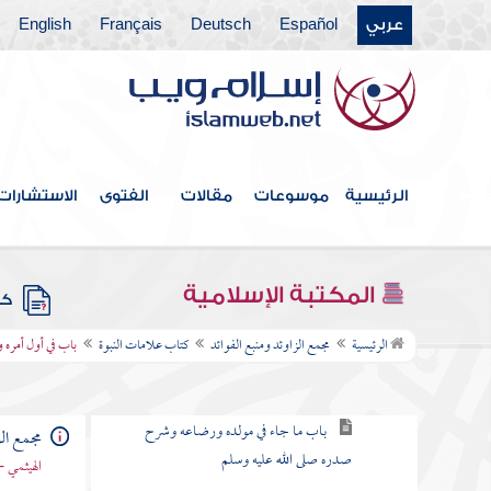
عربي
Español
Deutsch
Français
English
كتاب التعبير
كتاب القدر
كتاب الفتن أعاذنا الله منها
كتاب الأدب
الرئيسية
موسوعات
مقالات
الفتوى
الاستشارات
كتاب البر والصلة
كتاب فيه ذكر الأنبياء
المكتبة الإسلامية
كتب
كتاب علامات النبوة
الرئيسية
مجمع الزاوئد ومنبع الفوائد
كتاب علامات النبوة
باب في أول أمره 
باب في كرامة أصله صلى الله عليه وسلم
باب ما جاء في مولده ورضاعه وشرح
مجمع الز
صدره صلى الله عليه وسلم
الهيثمي -