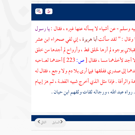
يه وسلم - عن أشياء لا يسأله عنها غيره ، فقال :
يا رسول
 وقال : " لقد سألت
أبا هريرة
، إني لفي صحراء ابن عشر
قبلاني بوجوه لم أرها لخلق قط ، وأرواح لم أجدها من خلق
لا أجد لأخذهما مسا ، فقال
[
ص:
223 ]
أحدهما لصاحبه
ا إلى صدري ففلقها فيما أرى بلا دم ولا وجع ، فقال له
 والرأفة . فإذا مثل الذي أخرج شبيه الفضة ، ثم هز إبهام
. رواه
عبد الله
، ورجاله ثقات وثقهم ابن حبان .
السابق
التالي