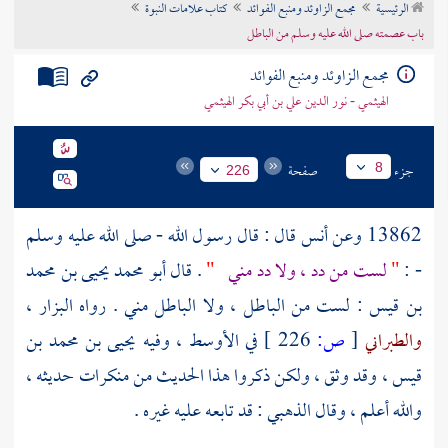
الرئيسية
مجمع الزاوئد ومنبع الفوائد
كتاب علامات النبوة
تراجم الأعلام
باب عصمته صلى الله عليه وسلم من الباطل
مجمع الزاوئد ومنبع الفوائد
الهيثمي - نور الدين علي بن أبي بكر الهيثمي
جزء
صفحة
8
226
13862 وعن
أنس
قال : قال رسول الله - صلى الله عليه وسلم
- :
"
لست من دد ، ولا دد مني
"
. قال
أبو محمد يحيى بن محمد
بن قيس
: لست من الباطل ، ولا الباطل مني . رواه
البزار
،
والطبراني
[
ص:
226 ]
في الأوسط ، وفيه
يحيى بن محمد بن
قيس
، وقد وثق ، ولكن ذكروا هذا الحديث من منكرات حديثه ،
والله أعلم ، وقال
الذهبي
: قد تابعه عليه غيره .