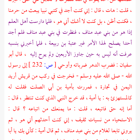
، قلت : هات ، قال : إني كنت أجد في كتبي نبيا يبعث من حرمنا
، فكنت أظن ، بل كنت لا أشك أني هو ،
فلما دارست أهل العلم
إذا هو من
بني عبد مناف
، فنظرت في
بني عبد مناف
فلم أجد
أحدا يصلح لهذا الأمر غير
عتبة بن ربيعة
، فلما أخبرني بنسبه
عرفت أنه ليس به حين جاوز الأربعين ولم يوح إليه
، قال
أبو
سفيان
: فضرب الدهر ضرباته وأوحي
[
ص:
232 ]
إلى رسول
الله - صلى الله عليه وسلم - فخرجت في ركب من
قريش
أريد
اليمن
في تجارة ، فمررت
بأمية بن أبي الصلت
فقلت له
كالمستهزئ به : يا
أمية
، قد خرج النبي الذي كنت تنتظر ، قال :
أما إنه حق فاتبعه ، قلت : ما يمنعك من اتباعه ؟ قال :
الاستحياء من نسيات
ثقيف
، إني كنت أحدثهم أني هو ، ثم
يروني تابعا لغلام من
بني عبد مناف
، ثم قال
أمية
: كأني بك يا
أبا