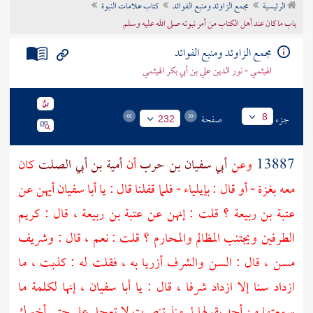
الرئيسية
مجمع الزاوئد ومنبع الفوائد
كتاب علامات النبوة
تراجم الأعلام
باب ما كان عند أهل الكتاب من أمر نبوته صلى الله عليه وسلم
مجمع الزاوئد ومنبع الفوائد
الهيثمي - نور الدين علي بن أبي بكر الهيثمي
جزء
صفحة
8
232
13887
وعن
أبي سفيان بن حرب
أن
أمية بن أبي الصلت
كان
معه
بغزة
- أو قال :
بإيلياء
- فلما قفلنا قال : يا
أبا سفيان
أيهن عن
عتبة بن ربيعة
؟ قلت : إنهن عن
عتبة بن ربيعة
، قال : كريم
الطرفين ويجتنب المظالم والمحارم ؟ قلت : نعم ، قال : وشريف
مسن ، قال : السن والشرف أزريا به ، فقلت له : كذبت ، ما
ازداد سنا إلا ازداد شرفا ، قال : يا
أبا سفيان
، إنها لكلمة ما
سمعتها من أحد يقولها لي منذ تنصرت لا تعجل علي حتى أخبرك