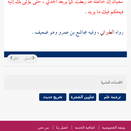
سفيان
إن خالفته قد ربطت كما يربط الجدي ، حتى يؤتى بك إليه
فيحكم فيك ما يريد
.
رواه
الطبراني
، وفيه
مجاشع بن عمرو
وهو ضعيف .
السابق
التالي
الخدمات العلمية
ترجمة علم
عناوين الشجرة
تخريج حديث
وثيقة الخصوصية
اتفاقية الخدمة
اتصل بنا
من نحن