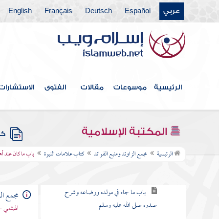
عربي
Español
Deutsch
Français
English
كتاب التعبير
كتاب القدر
كتاب الفتن أعاذنا الله منها
كتاب الأدب
الرئيسية
موسوعات
مقالات
الفتوى
الاستشارات
كتاب البر والصلة
كتاب فيه ذكر الأنبياء
المكتبة الإسلامية
كتب
كتاب علامات النبوة
الرئيسية
مجمع الزاوئد ومنبع الفوائد
كتاب علامات النبوة
باب ما كان عند أه
باب في كرامة أصله صلى الله عليه وسلم
باب ما جاء في مولده ورضاعه وشرح
مجمع الز
صدره صلى الله عليه وسلم
الهيثمي -