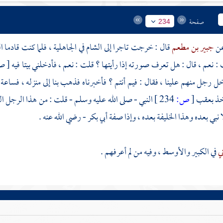
صفحة
234
جبير بن مطعم
قال : خرجت تاجرا إلى
الشام
في الجاهلية ، فلما كنت قادما
ا
 نعم ، قال : هل تعرف صورته إذا رأيتها ؟ قلت : نعم ، فأدخلني بيتا فيه [ صور
 رجل منهم علينا ، فقال : فيم أنتم ؟ فأخبرناه فذهب بنا إلى منزله ، فساع
خذ بعقب
[
ص:
234 ]
النبي - صلى الله عليه وسلم - قلت : من هذا الرجل القائ
ا نبي بعده وهذا الخليفة بعده ، وإذا صفة
أبي بكر
- رضي الله عنه .
ني
في الكبير والأوسط ، وفيه من لم أعرفهم .