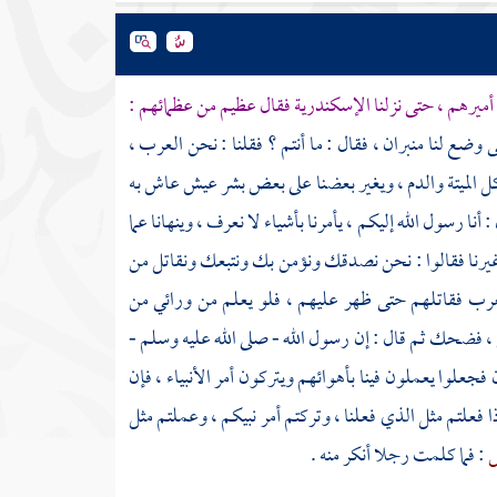
أميرهم ، حتى نزلنا
الإسكندرية
فقال عظيم من عظمائهم :
ضع لنا منبران ، فقال : ما أنتم ؟ فقلنا : نحن العرب ،
ل الميتة والدم ، ويغير بعضنا على بعض بشر عيش عاش به
نا رسول الله إليكم ، يأمرنا بأشياء لا نعرف ، وينهانا عما
من غيرنا فقالوا : نحن نصدقك ونؤمن بك ونتبعك ونقاتل من
 العرب فقاتلهم حتى ظهر عليهم ، فلو يعلم من ورائي من
 ، فضحك ثم قال : إن رسول الله - صلى الله عليه وسلم -
جعلوا يعملون فينا بأهوائهم ويتركون أمر الأنبياء ، فإن
ذا فعلتم مثل الذي فعلنا ، وتركتم أمر نبيكم ، وعملتم مثل
ص
: فما كلمت رجلا أنكر منه .