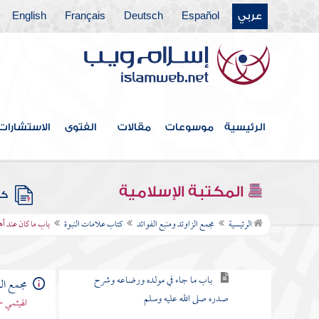
عربي
Español
Deutsch
Français
English
كتاب التعبير
كتاب القدر
كتاب الفتن أعاذنا الله منها
كتاب الأدب
الرئيسية
موسوعات
مقالات
الفتوى
الاستشارات
كتاب البر والصلة
كتاب فيه ذكر الأنبياء
المكتبة الإسلامية
كتب
كتاب علامات النبوة
الرئيسية
مجمع الزاوئد ومنبع الفوائد
كتاب علامات النبوة
باب ما كان عند أه
باب في كرامة أصله صلى الله عليه وسلم
باب ما جاء في مولده ورضاعه وشرح
مجمع الز
صدره صلى الله عليه وسلم
الهيثمي -