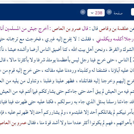
صفحة
238
علقمة بن وقاص
قال :
قال
عمرو بن العاص
: أخرج جيش من المسلمين أنا 
 رجلا أكلمه ويكلمني
، فقلت : لا يخرج إليه غيري ، فخرجت مع ترجمانه حتى و
شوك والقرظ ، ونحن أهل بيت الله ، كنا أضيق الناس أرضا وأشده عيشا ، نأك
الناس ، حتى خرج فينا رجل ليس بأعظمنا يومئذ شرفا ولا بأكثرنا مالا ، قال : أ
ان عليه آباؤنا ، فشنفنا له وكذبناه ورددنا عليه مقالته ، حتى خرج إليه قوم 
ج إليهم وخرجنا إليه فقاتلناه ، فظهر علينا وغلبنا ، وتناول من يليه من
تم فيه من العيش لم يبق أحد حتى جاءكم حتى يشارككم فيما أنتم فيه من العيش
 جاءتنا رسلنا بمثل الذي جاء به رسولكم ، فكنا عليه حتى ظهرت فينا فتيان ف
أمر نبيكم لم يقاتلكم أحد إلا غلبتموه ، ولم يشارركم أحد إلا ظهرتم عليه ، فإ
أهوائهم ، فهم لم يكونوا أكثر عددا منا ولا أشد قوة منا ، فقال
عمرو بن العا