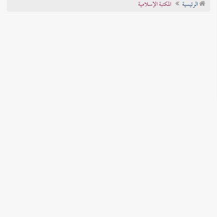
الرئيسية
المكتبة الإسلامية
تراجم الأعلام