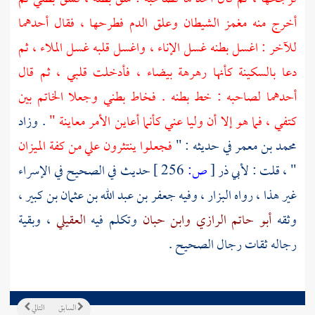
أخرج منه مغمز الشيطان وعلق الدم فطرحها ، فقال أحدهما
للآخر : اغسل بطنه غسل الإناء ، واغسل قلبه غسل الملاء ، ثم
دعا بالسكينة كأنها رهرهة بيضاء ، فأدخلت قلبي ، ثم قال
أحدهما لصاحبه : خط بطنه . فخاط بطني وجعلا الخاتم بين
كتفي ، فما هو إلا أن وليا عني كأنما أعاين الأمر معاينة "
. وزاد
محمد بن معمر
في حديثه : "
فجعلوا ينتثرون علي من كفة الميزان
" ، قلت :
لأبي ذر
[
ص:
256 ]
حديث في الصحيح في الإسراء
غير هذا ، رواه
البزار
، وفيه
جعفر بن عبد الله بن عثمان بن كبير
،
وثقه
أبو حاتم الرازي
وابن حبان
وتكلم فيه
العقيلي
، وبقية
رجاله ثقات رجال الصحيح .
السابق
التالي