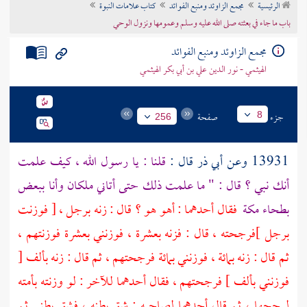
الرئيسية
مجمع الزاوئد ومنبع الفوائد
كتاب علامات النبوة
تراجم الأعلام
باب ما جاء في بعثته صلى الله عليه وسلم وعمومها ونزول الوحي
مجمع الزاوئد ومنبع الفوائد
الهيثمي - نور الدين علي بن أبي بكر الهيثمي
جزء
صفحة
8
256
13931 وعن
أبي ذر
قال :
قلنا : يا رسول الله ، كيف علمت
أنك نبي ؟ قال : " ما علمت ذلك حتى أتاني ملكان وأنا ببعض
بطحاء
مكة
فقال أحدهما : أهو هو ؟ قال : زنه برجل ، [ فوزنت
برجل ]فرجحته ، قال : فزنه بعشرة ، فوزنني بعشرة فوزنتهم ،
ثم قال : زنه بمائة ، فوزنني بمائة فرجحتهم ، ثم قال : زنه بألف [
فوزنني بألف ] فرجحتهم ، فقال أحدهما للآخر : لو وزنته بأمته
لرجحها ، ثم قال أحدهما لصاحبه : شق بطنه ، فشق بطني ثم