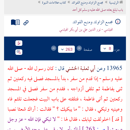
الرئيسية
مجمع الزاوئد ومنبع الفوائد
كتاب علامات النبوة
تراجم الأعلام
باب تبلغ بعثته صلى الله عليه وسلم كل أحد
مجمع الزاوئد ومنبع الفوائد
الهيثمي - نور الدين علي بن أبي بكر الهيثمي
جزء
صفحة
8
263
13965 وعن
أبي ثعلبة الخشني
قال :
كان رسول الله - صلى الله
عليه وسلم - إذا قدم من سفر ، بدأ بالمسجد فصلى فيه ركعتين ثم
ثنى
بفاطمة
ثم تلقى أزواجه ، فقدم من سفر فصلى في المسجد
ركعتين ثم أتى
فاطمة
، فتلقته على باب البيت فجعلت تلثم فاه
وعينيه وتبكي ، فقال : " ما يبكيك ؟ " فقالت : أراك شعثا نصبا
[ قد ] اخلولقت ثيابك ، فقال لها : "
لا تبكي فإن الله - عز وجل
- بعث
[
ص:
263 ]
أباك بأمر لا يبقي على وجه الأرض بيت