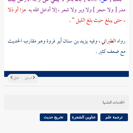
مدر [ ولا حجر ] ولا وبر ولا شعر ، إلا أدخل الله به
عزا أو ذلا
، حتى يبلغ حيث بلغ الليل "
.
رواه
الطبراني
، وفيه
يزيد بن سنان أبو فروة
وهو مقارب الحديث
مع ضعف كثير .
السابق
التالي
الخدمات العلمية
ترجمة علم
عناوين الشجرة
تخريج حديث