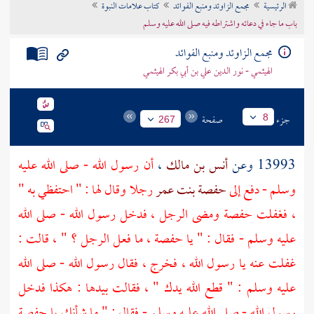
الرئيسية
مجمع الزاوئد ومنبع الفوائد
كتاب علامات النبوة
تراجم الأعلام
باب ما جاء في دعائه واشتراطه فيه صلى الله عليه وسلم
مجمع الزاوئد ومنبع الفوائد
الهيثمي - نور الدين علي بن أبي بكر الهيثمي
جزء
صفحة
8
267
13993 وعن
أنس بن مالك
،
أن رسول الله - صلى الله عليه
وسلم - دفع إلى
حفصة بنت عمر
رجلا وقال لها : " احتفظي به "
، فغفلت
حفصة
ومضى الرجل ، فدخل رسول الله - صلى الله
عليه وسلم - فقال : " يا
حفصة
، ما فعل الرجل ؟ " ، قالت :
غفلت عنه يا رسول الله ، فخرج ، فقال رسول الله - صلى الله
عليه وسلم : " قطع الله يدك " ، فقالت بيدها : هكذا فدخل
رسول الله - صلى الله عليه وسلم - فقال : " ما شأنك يا
حفصة