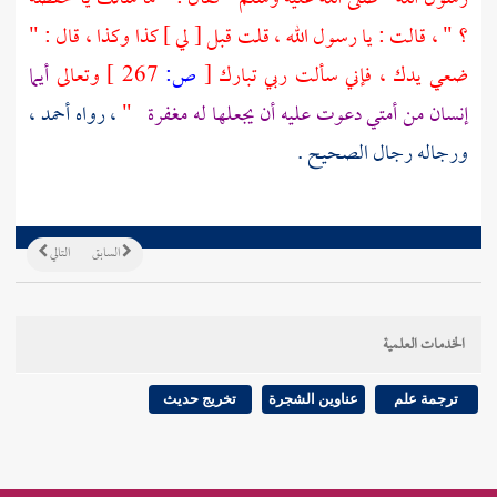
؟ " ، قالت : يا رسول الله ، قلت قبل [ لي ] كذا وكذا ، قال : "
ضعي يدك ، فإني سألت ربي تبارك
[
ص:
267 ]
وتعالى
أيما
إنسان من أمتي دعوت عليه أن يجعلها له مغفرة
"
، رواه
أحمد
،
ورجاله رجال الصحيح .
السابق
التالي
الخدمات العلمية
ترجمة علم
عناوين الشجرة
تخريج حديث