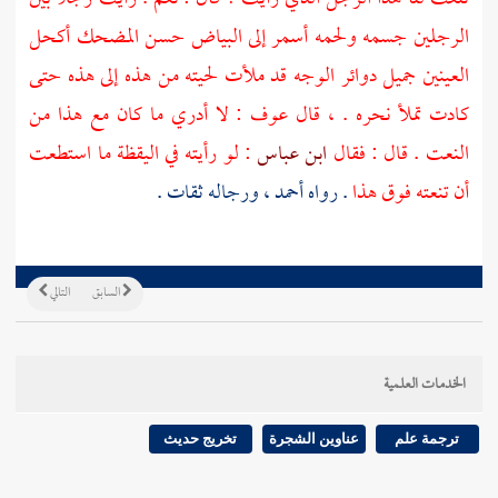
الرجلين جسمه ولحمه أسمر إلى البياض حسن المضحك أكحل
العينين جميل دوائر الوجه قد ملأت لحيته من هذه إلى هذه حتى
كادت تملأ نحره . ، قال
عوف
: لا أدري ما كان مع هذا من
النعت . قال : فقال
ابن عباس
: لو رأيته في اليقظة ما استطعت
أن تنعته فوق هذا
. رواه
أحمد
، ورجاله ثقات .
السابق
التالي
الخدمات العلمية
ترجمة علم
عناوين الشجرة
تخريج حديث