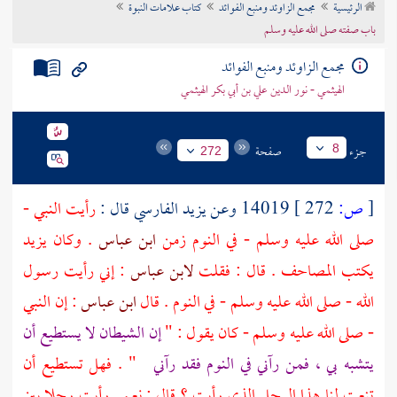
الرئيسية
مجمع الزاوئد ومنبع الفوائد
كتاب علامات النبوة
تراجم الأعلام
باب صفته صلى الله عليه وسلم
مجمع الزاوئد ومنبع الفوائد
الهيثمي - نور الدين علي بن أبي بكر الهيثمي
جزء
صفحة
8
272
[
ص:
272 ]
14019 وعن
يزيد الفارسي
قال :
رأيت النبي -
صلى الله عليه وسلم - في النوم زمن
ابن عباس
. وكان
يزيد
يكتب المصاحف . قال : فقلت
لابن عباس
: إني رأيت رسول
الله - صلى الله عليه وسلم - في النوم . قال
ابن عباس
: إن النبي
- صلى الله عليه وسلم - كان يقول : "
إن الشيطان لا يستطيع أن
يتشبه بي ، فمن رآني في النوم فقد رآني
" . فهل تستطيع أن
تنعت لنا هذا الرجل الذي رأيت ؟ قال : نعم . رأيت رجلا بين