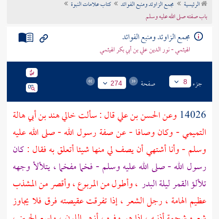
الرئيسية
مجمع الزاوئد ومنبع الفوائد
كتاب علامات النبوة
تراجم الأعلام
باب صفته صلى الله عليه وسلم
مجمع الزاوئد ومنبع الفوائد
الهيثمي - نور الدين علي بن أبي بكر الهيثمي
جزء
صفحة
8
274
14026
وعن
الحسن بن علي
قال : سألت خالي
هند بن أبي هالة
التميمي
- وكان وصافا - عن صفة رسول الله - صلى الله عليه
وسلم - وأنا أشتهي أن يصف لي منها شيئا أتعلق به فقال :
كان
رسول الله - صلى الله عليه وسلم - فخما مفخما ، يتلألأ وجهه
تلألؤ القمر ليلة البدر
، وأطول من المربوع ، وأقصر من المشذب
عظيم الهامة ، رجل الشعر ، إذا تفرقت عقيصته فرق فلا يجاوز
شعره شحمة أذنيه ، إذا هو وفره ، أزهر اللون ، واسع الجبين ،