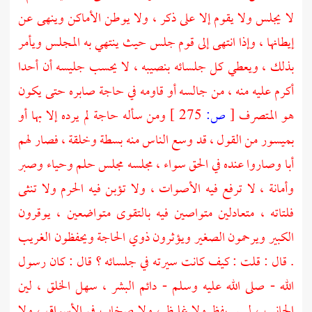
لا يجلس ولا يقوم إلا على ذكر ، ولا يوطن الأماكن وينهى عن
إيطانها ، وإذا انتهى إلى قوم جلس حيث ينتهي به المجلس ويأمر
بذلك ، ويعطي كل جلسائه بنصيبه ، لا يحسب جليسه أن أحدا
أكرم عليه منه ، من جالسه أو قاومه في حاجة صابره حتى يكون
هو المتصرف
[
ص:
275 ]
ومن سأله حاجة لم يرده إلا بها أو
بميسور من القول ، قد وسع الناس منه بسطة وخلقة ، فصار لهم
أبا وصاروا عنده في الحق سواء ، مجلسه مجلس حلم وحياء وصبر
وأمانة ، لا ترفع فيه الأصوات ، ولا تؤبن فيه الحرم ولا تنثى
فلتاته ، متعادلين متواصين فيه بالتقوى متواضعين ، يوقرون
الكبير ويرحمون الصغير ويؤثرون ذوي الحاجة ويحفظون الغريب
. قال : قلت : كيف كانت سيرته في جلسائه ؟ قال : كان رسول
الله - صلى الله عليه وسلم - دائم البشر ، سهل الخلق ، لين
الجانب ، ليس بفظ ولا غليظ ، ولا صخاب في الأسواق ، ولا