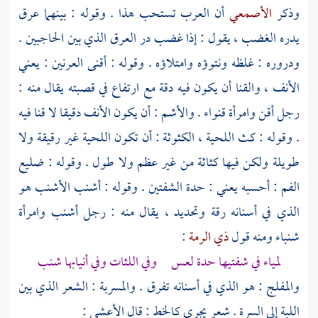
وذكر
الأصمعي
أن العرب تستحب هذا . وقوله : بينهما عرق
يدره الغضب ، يقول : إذا غضب در العرق الذي بين الحاجبين .
ودروره : غلظه ونتوؤه وامتلاؤه . وقوله : أقنى العرنين : يعني
الأنف ، والقنا أن يكون فيه دقة مع ارتفاع في قصبته يقال منه :
رجل أقن وامرأة قنواء . والأشم : أن يكون الأنف دقيقا لا قنا فيه
. وقوله : كث اللحية ، الكثوثة : أن تكون اللحية غير رقيقة ولا
طويلة ولكن فيها كثاثة من غير عظم ولا طول . وقوله : ضليع
الفم : أحسبه يعني : حدة الشفتين . وقوله : أشنب الأشنب هو
الذي في أسنانه رقة وتحديد ، يقال منه : رجل أشنب وامرأة
شنباء ومنه قول
ذي الرمة
:
لمياء في شفتيها حدة لعس وفي اللثات وفي أنيابها شنب
والمفلج : هو الذي في أسنانه تفرق . والمسربة : الشعر الذي بين
اللبة إلى السرة . شعر يجري كالخط : قال
الأعشى
: