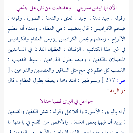
الآن لما ابيض مسربتي وعضضت من نابي على جذمي
وقوله : جيد دمنة : الجيد : العنق ، والدمنة : الصورة . وقوله :
ضخم الكراديس : قال بعضهم : هي العظام ، ومعناه أنه عظيم
الألواح ، وبعضهم يجعل الكراديس رؤوس العظام والكراديس
في غير هذا الكتائب . الزندان : العظمان اللذان في الساعدين
المتصلان بالكفين ، وصفه بطول الذراعين . سبط القصب :
القصب كل عظم ذي مخ مثل الساقين والعضدين والذراعين ،
[
ص:
277 ]
وسبوطهما : امتدادهما ، يصفه بطول العظام ، قال
ذو الرمة
:
جواعل في البرى قصبا خدالا
أراد بالبرى : الأسورة والخلاخل وقوله : شثن الكفين والقدمين
: يريد أن فيهما بعض الغلظ . والأخمص من القدم في باطنها ما
بين صدرها وعقبها وهو الذي لا يلصق بالأرض من القدمين في