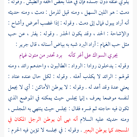
يلوي عنقه دون جسده فإن في هذا بعض الخفة والطيش . وقوله :
دمث : هو اللين السهل ، ومنه قيل للرمل : دمث ، ومنه حديثه
أنه أراد يبول فمال إلى دمث . وقوله : إذا غضب أعرض وأشاح :
والإشاحة : الحد ، وقد يكون الحذر . وقوله : يفتر ، عن حب
مثل حب الغمام : أراد البرد شبه به بياض أسنانه ، قال
جرير
:
يجري السواك على أغر كأنه برد تحدر من متون غمام
وقوله : يدخلون روادا : الرواد : الطالبون ، واحدهم رائد ، ومنه
قولهم : الرائد لا يكذب أهله . وقوله : لكل حال عنده عتاد :
يعني عدة وقد أعد له . وقوله : لا يوطن الأماكن : أي لا يجعل
لنفسه موضعا يعرف ، إنما يجلس حيث يمكنه في الموضع الذي
تكون فيه حاجته ثم فسره فقال : يجلس حيث ينتهي به المجلس ،
ومنه حديثه عليه السلام
أنه نهى أن يوطن الرجل المكان في
المسجد كما يوطن البعير
. وقوله : في مجلسه لا تؤبن فيه الحرم :