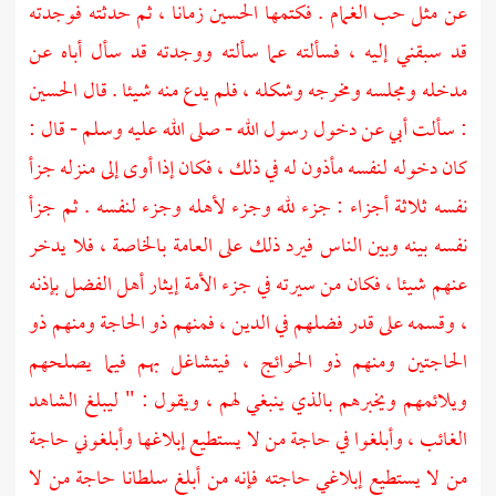
عن مثل حب الغمام . فكتمها الحسين زمانا ، ثم حدثته فوجدته
قد سبقني إليه ، فسألته عما سألته ووجدته قد سأل أباه عن
مدخله ومجلسه ومخرجه وشكله ، فلم يدع منه شيئا . قال
الحسين
: سألت أبي عن دخول رسول الله - صلى الله عليه وسلم - قال :
كان دخوله لنفسه مأذون له في ذلك ، فكان إذا أوى إلى منزله جزأ
نفسه ثلاثة أجزاء : جزء لله وجزء لأهله وجزء لنفسه . ثم جزأ
نفسه بينه وبين الناس فيرد ذلك على العامة بالخاصة ، فلا يدخر
عنهم شيئا ، فكان من سيرته في جزء الأمة إيثار أهل الفضل بإذنه
، وقسمه على قدر فضلهم في الدين ، فمنهم ذو الحاجة ومنهم ذو
الحاجتين ومنهم ذو الحوائج ، فيتشاغل بهم فيما يصلحهم
ويلائمهم ويخبرهم بالذي ينبغي لهم ، ويقول : " ليبلغ الشاهد
الغائب ، وأبلغوا في حاجة من لا يستطيع إبلاغها وأبلغوني حاجة
من لا يستطيع إبلاغي حاجته فإنه من أبلغ سلطانا حاجة من لا