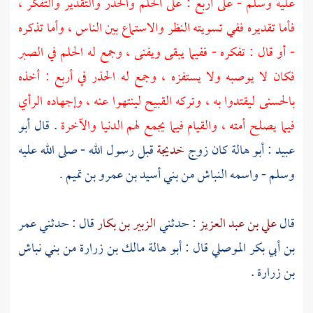
عليه وسلم - على أربع : على الحلم والحذر والتقدير والتفكر ،
فأما تقديره ففي تسويته النظر والاستماع بين الناس ، وأما تذكره
- أو قال : تفكره - ففيما يبقى ويفنى ، وجمع له الحلم في الصبر
فكان لا يوصبه ولا يستفزه ، وجمع له الحذر في أربع : أخذه
بالحسنى ليقتدوا به ، وتركه القبيح لينتهوا عنه ، وإجهاده الرأي
فيما يصلح أمته ، والقيام فيما يجمع لهم الدنيا والآخرة
. قال
أبو
عبيد
:
أبو هالة
كان زوج
خديجة
قبل رسول الله - صلى الله عليه
وسلم - واسمه
النباش
من
بني أسيد بن عمرو بن تميم
.
قال
علي بن عبد العزيز
: حدثني
الزبير بن بكار
قال : حدثني
عمر
بن أبي بكر الموصلي
قال :
أبو هالة مالك بن زرارة من بني نباش
بن زرارة
.