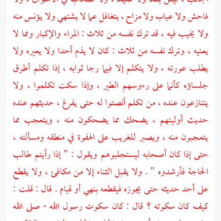
فاحش ولا عياب ولا مزاح ، يتغافل عما لا يشتهي ولا يؤنس منه
ولا يخيب فيه ، قد ترك نفسه من ثلاث : المراء والإكبار ومما لا
يعنيه ، وترك نفسه من ثلاث : كان لا يذم أحدا ولا يعيره ولا
يطلب عورته ، ولا يتكلم إلا فيما رجا ثوابه ، إذا تكلم أطرق
جلساؤه كأنما على رءوسهم الطير ، وإذا سكت تكلموا ، ولا
يتنازعون عنده ، من تكلم أنصتوا له حتى يفرغ ، حديثهم عنده
حديث أوليتهم ، يضحك مما يضحكون منه ، ويتعجب مما
يتعجبون منه ، ويصبر للغريب على الهفوة في منطقه ومسألته ،
حتى إذا كان أصحابه ليستجلبوهم ويقول : " إذا رأيتم طالب
الحاجة فأرشدوه " . ولا يقبل الثناء إلا من مكافئ ، ولا يقطع
على أحد حديثه حتى يجوزه فيقطعه بنهي أو قيام . قال : قلت :
كيف كان سكوته ؟ قال : كان سكوت رسول الله - صلى الله