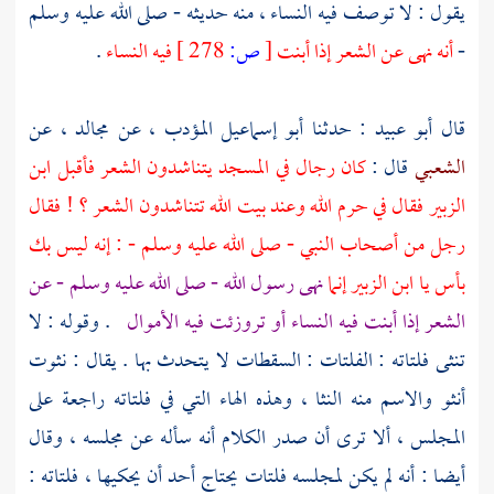
يقول : لا توصف فيه النساء ، منه حديثه - صلى الله عليه وسلم
-
أنه نهى عن الشعر إذا أبنت
[
ص:
278 ]
فيه النساء
.
قال
أبو عبيد
: حدثنا
أبو إسماعيل المؤدب
، عن
مجالد
، عن
الشعبي
قال :
كان رجال في المسجد يتناشدون الشعر فأقبل ابن
الزبير فقال في حرم الله وعند بيت الله تتناشدون الشعر ؟ ! فقال
رجل من أصحاب النبي - صلى الله عليه وسلم - : إنه ليس بك
بأس يا
ابن الزبير
إنما
نهى رسول الله - صلى الله عليه وسلم - عن
الشعر إذا أبنت فيه النساء أو تروزئت فيه الأموال
. وقوله : لا
تنثى فلتاته : الفلتات : السقطات لا يتحدث بها . يقال : نثوت
أنثو والاسم منه النثا ، وهذه الهاء التي في فلتاته راجعة على
المجلس ، ألا ترى أن صدر الكلام أنه سأله عن مجلسه ، وقال
أيضا : أنه لم يكن لمجلسه فلتات يحتاج أحد أن يحكيها ، فلتاته :