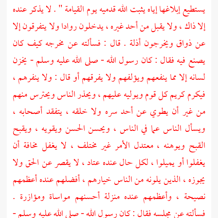
يستطيع إبلاغها إياه يثبت الله قدميه يوم القيامة " . لا يذكر عنده
إلا ذاك ، ولا يقبل من أحد غيره ، يدخلون روادا ولا يتفرقون إلا
عن ذواق ويخرجون أذلة . قال : فسألته عن مخرجه كيف كان
يصنع فيه فقال : كان رسول الله - صلى الله عليه وسلم - يخزن
لسانه إلا مما ينفعهم ويؤلفهم ولا يفرقهم أو قال : ولا ينفرهم ،
فيكرم كريم كل قوم ويوليه عليهم ، ويحذر الناس ويحترس منهم
من غير أن يطوي عن أحد سره ولا خلقه ، يتفقد أصحابه ،
ويسأل الناس عما في الناس ، ويحسن الحسن ويقويه ، ويقبح
القبح ويوهنه ، معتدل الأمر غير مختلف ، لا يغفل مخافة أن
يغفلوا أو يميلوا ، لكل حال عنده عتاد ، لا يقصر عن الحق ولا
يجوزه ، الذين يلونه من الناس خيارهم ، أفضلهم عنده أعظمهم
نصيحة ، وأعظمهم عنده منزلة أحسنهم مواساة ومؤازرة .
فسألته عن مجلسه فقال : كان رسول الله - صلى الله عليه وسلم -