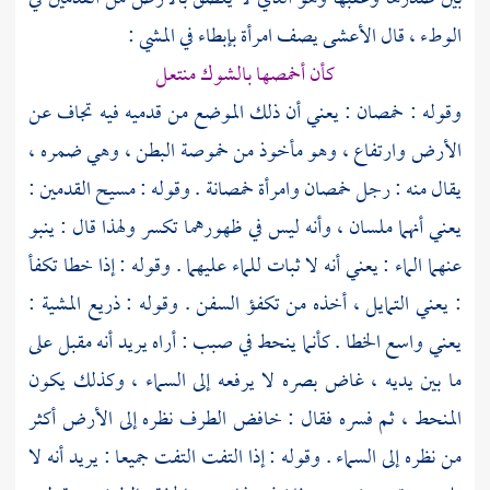
الوطء ، قال
الأعشى
يصف امرأة بإبطاء في المشي :
كأن أخمصها بالشوك منتعل
وقوله : خمصان : يعني أن ذلك الموضع من قدميه فيه تجاف عن
الأرض وارتفاع ، وهو مأخوذ من خموصة البطن ، وهي ضمره ،
يقال منه : رجل خمصان وامرأة خمصانة . وقوله : مسيح القدمين :
يعني أنهما ملسان ، وأنه ليس في ظهورهما تكسر ولهذا قال : ينبو
عنهما الماء : يعني أنه لا ثبات للماء عليهما . وقوله : إذا خطا تكفأ
: يعني التمايل ، أخذه من تكفؤ السفن . وقوله : ذريع المشية :
يعني واسع الخطا . كأنما ينحط في صبب : أراه يريد أنه مقبل على
ما بين يديه ، غاض بصره لا يرفعه إلى السماء ، وكذلك يكون
المنحط ، ثم فسره فقال : خافض الطرف نظره إلى الأرض أكثر
من نظره إلى السماء . وقوله : إذا التفت التفت جميعا : يريد أنه لا