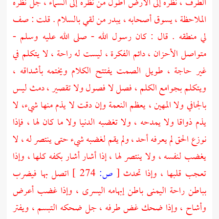
الطرف ، نظره إلى الأرض أطول من نظره إلى السماء ، جل نظره
الملاحظة ، يسوق أصحابه ، يبدر من لقي بالسلام . قلت : صف
لي منطقه . قال : كان رسول الله - صلى الله عليه وسلم -
متواصل الأحزان ، دائم الفكرة ، ليست له راحة ، لا يتكلم في
غير حاجة ، طويل الصمت يفتتح الكلام ويختمه بأشداقه ،
ويتكلم بجوامع الكلم ، فصل لا فصول ولا تقصير ، دمث ليس
بالجافي ولا المهين ، يعظم النعمة وإن دقت لا يذم منها شيء، لا
يذم ذواقا ولا يمدحه ، ولا تغضبه الدنيا ولا ما كان لها ، فإذا
نوزع الحق لم يعرفه أحد ، ولم يقم لغضبه شيء حتى ينتصر له ، لا
يغضب لنفسه ، ولا ينتصر لها ، إذا أشار أشار بكفه كلها ، وإذا
تعجب قلبها ، وإذا تحدث
[
ص:
274 ]
اتصل بها فيضرب
بباطن راحة اليمنى باطن إبهامه اليسرى ، وإذا غضب أعرض
وأشاح ، وإذا ضحك غض طرفه ، جل ضحكه التبسم ، ويفتر