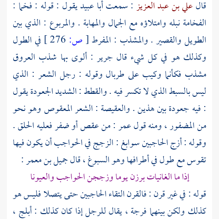
قال
علي بن عبد العزيز
: سمعت
أبا عبيد
يقول : قوله : فخما :
الفخامة نبله وامتلاؤه مع الجمال والمهابة . والمربوع : الذي بين
الطويل والقصير . والمشذب : المفرط
[
ص:
276 ]
في الطول
وكذلك هو في كل شيء قال
جرير
: ألوى بها شذب العروق
مشذب فكأنما وكيب على طربال وقوله : رجل الشعر : الذي
ليس بالسبط الذي لا تكسر فيه . والقطط : الشديد الجعودة يقول
: فيه جعودة بين هذين . والعقيصة : الشعر المعقوص وهو نحو
من المضفور ، ومنه قول
عمر
: من عقص أو ضفر فعليه الحلق .
وقوله : أزج الحاجبين سوابغ : الزجج في الحواجب أن يكون فيها
تقوس مع طول في أطرافها وهو السبوغ ، قال
جميل بن معمر
:
إذا ما الغانيات برزن يوما وزججن الحواجب والعيونا
قوله : في غير قرن : فالقرن التقاء الحاجبين حتى يتصلا فليس هو
كذلك ولكن بينهما فرجة ، يقال للرجل إذا كان كذلك : أبلج ،