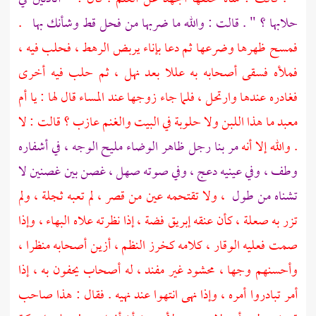
حلابها ؟ " . قالت : والله ما ضربها من فحل قط وشأنك بها
.
فمسح ظهرها وضرعها ثم دعا بإناء يربض الرهط ، فحلب فيه ،
فملأه فسقى أصحابه به عللا بعد نهل ، ثم حلب فيه أخرى
فغادره عندها وارتحل ، فلما جاء زوجها عند المساء قال لها : يا
أم
معبد
ما هذا اللبن ولا حلوبة في البيت والغنم عازب ؟ قالت : لا
. والله إلا أنه
مر بنا رجل ظاهر الوضاء مليح الوجه ، في أشفاره
وطف ، وفي عينيه دعج ، وفي صوته صهل ، غصن بين غصنين لا
تشناه من طول
، ولا تقتحمه عين من قصر ، لم تعبه ثجلة ، ولم
تزر به صعلة ، كأن عنقه إبريق فضة ، إذا نظرته علاه البهاء ، وإذا
صمت فعليه الوقار ، كلامه كخرز النظم ، أزين أصحابه منظرا ،
وأحسنهم وجها ، محشود غير مفند ، له أصحاب يحفون به ، إذا
أمر تبادروا أمره ، وإذا نهى انتهوا عند نهيه . فقال : هذا صاحب