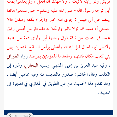
قريش
ولو رأيته لاتبعته ، ولأجهدن أن أفعل ، ولم يعلموا
بمكة
أين توجه رسول الله - صلى الله عليه وسلم - حتى سمعوا هاتفا
يهتف على
أبي قبيس
: جزى الله خيرا والجزاء بكفه رفيقين قالا
خيمتي
أم معبد
هما نزلا بالبر وارتحلا به فقد فاز من أمسى رفيق
محمد
فما حملت من ناقة فوق رحلها أبر وأوفى ذمة من
محمد
وأكسى لبرد الحال قبل ابتدائه وأعطى برأس السانح المتجرد ليهن
بني كعب
مكان فتلتهم ومقعدها للمؤمنين بمرصد
رواه
الطبراني
، وفيه
عبد العزيز بن يحيى المديني
ونسبه
البخاري
وغيره إلى
الكذب وقال
الحاكم
: صدوق فالعجب منه وفيه مجاهيل أيضا .
وقد تقدم هذا الحديث من غير الطريق في المغازي في الهجرة إلى
المدينة
.
السابق
التالي