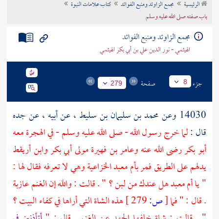
الرئيسية
مجمع الزاوئد ومنبع الفوائد
كتاب علامات النبوة
تراجم الأعلام
باب صفته صلى الله عليه وسلم
مجمع الزاوئد ومنبع الفوائد
الهيثمي - نور الدين علي بن أبي بكر الهيثمي
جزء
صفحة
8
279
14030 وعن
محمد بن سليمان بن سليط
، عن أبيه ، عن جده
قال :
لما خرج رسول الله - صلى الله عليه وسلم - في الهجرة معه
أبو بكر
رضى الله عنه
وعامر بن فهيرة مولى أبي بكر
وابن أريقط
يدلهم على الطريق فمر
بأم معبد الخزاعية
وهي لا تعرفه فقال لها :
" يا
أم معبد
هل عندك من لبن ؟ " . قالت : والله إن الغنم عازبة
. قال : " فما
[
ص:
279 ]
هذه الشاة التي أراها في كفاء البيت ؟
" . قالت : شاة خلفها الجهد عن الغنم . قال : "
أتأذنين في