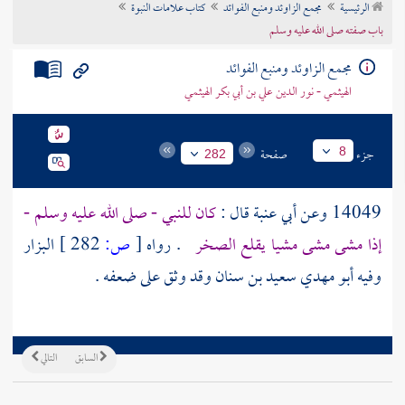
الرئيسية
مجمع الزاوئد ومنبع الفوائد
كتاب علامات النبوة
تراجم الأعلام
باب صفته صلى الله عليه وسلم
مجمع الزاوئد ومنبع الفوائد
الهيثمي - نور الدين علي بن أبي بكر الهيثمي
جزء
صفحة
8
282
14049 وعن
أبي عنبة
قال :
كان للنبي - صلى الله عليه وسلم -
إذا مشى مشى مشيا يقلع الصخر
. رواه
[
ص:
282 ]
البزار
وفيه
أبو مهدي سعيد بن سنان
وقد وثق على ضعفه .
السابق
التالي