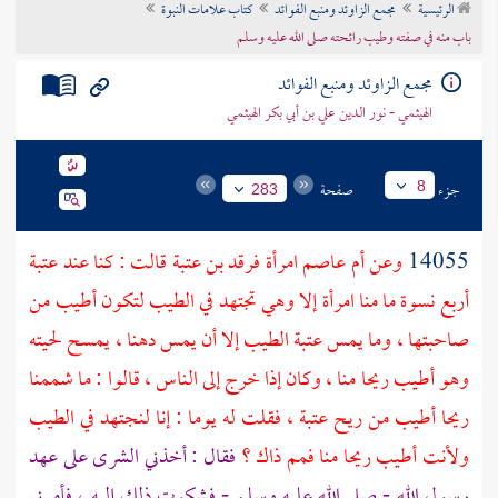
الرئيسية
مجمع الزاوئد ومنبع الفوائد
كتاب علامات النبوة
تراجم الأعلام
باب منه في صفته وطيب رائحته صلى الله عليه وسلم
مجمع الزاوئد ومنبع الفوائد
الهيثمي - نور الدين علي بن أبي بكر الهيثمي
جزء
صفحة
8
283
14055
وعن
أم عاصم
امرأة
فرقد بن عتبة
قالت : كنا عند
عتبة
أربع نسوة ما منا امرأة إلا وهي تجتهد في الطيب لتكون أطيب من
صاحبتها ، وما يمس
عتبة
الطيب إلا أن يمس دهنا ، يمسح لحيته
وهو أطيب ريحا منا ، وكان إذا خرج إلى الناس ، قالوا : ما شممنا
ريحا أطيب من ريح
عتبة
، فقلت له يوما : إنا لنجتهد في الطيب
ولأنت أطيب ريحا منا فمم ذاك ؟
فقال : أخذني الشرى على عهد
رسول الله - صلى الله عليه وسلم - فشكوت ذلك إليه ، فأمرني