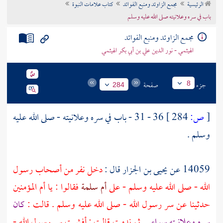
الرئيسية
مجمع الزاوئد ومنبع الفوائد
كتاب علامات النبوة
تراجم الأعلام
باب في سره وعلانيته صلى الله عليه وسلم
مجمع الزاوئد ومنبع الفوائد
الهيثمي - نور الدين علي بن أبي بكر الهيثمي
جزء
صفحة
8
284
[
ص:
284 ]
36 - 31 - باب في سره وعلانيته - صلى الله عليه
وسلم .
14059 عن
يحيى بن الجزار
قال :
دخل نفر من أصحاب رسول
الله - صلى الله عليه وسلم - على
أم سلمة
فقالوا : يا أم المؤمنين
حدثينا عن سر رسول الله - صلى الله عليه وسلم . قالت :
كان
سره وعلانيته سواء
. ثم ندمت قالت : أفشيت سر رسول الله -