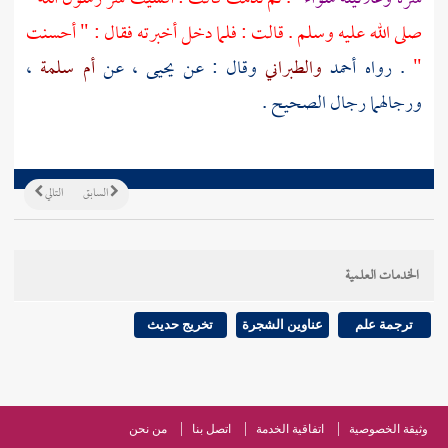
صلى الله عليه وسلم . قالت : فلما دخل أخبرته فقال : " أحسنت
"
. رواه
أحمد
والطبراني
وقال : عن
يحيى
، عن
أم سلمة
،
ورجالهما رجال الصحيح .
السابق
التالي
الخدمات العلمية
ترجمة علم
عناوين الشجرة
تخريج حديث
وثيقة الخصوصية
اتفاقية الخدمة
اتصل بنا
من نحن