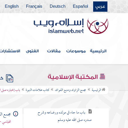
عربي
Español
Deutsch
Français
English
كتاب التعبير
كتاب القدر
كتاب الفتن أعاذنا الله منها
كتاب الأدب
الرئيسية
موسوعات
مقالات
الفتوى
الاستشارات
كتاب البر والصلة
كتاب فيه ذكر الأنبياء
المكتبة الإسلامية
كتب
كتاب علامات النبوة
الرئيسية
مجمع الزاوئد ومنبع الفوائد
كتاب علامات النبوة
باب إخباره صلى ال
باب في كرامة أصله صلى الله عليه وسلم
باب ما جاء في مولده ورضاعه وشرح
مجمع الز
صدره صلى الله عليه وسلم
الهيثمي -