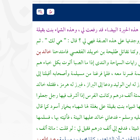
هذه
الحيرة
البيضاء قد رفعت لي ، وهذه
الشماء بنت بقيلة
وجدتها على هذه الصفة فهي لي ؟ قال : " هي لك " . ثم
وكنا نقاتل
طليحة بن خويلد الفقعسي
فامتدحنا
خالد بن
 رايات السماحة والندى إذا ما الصبا ألوت بكل خباء هم
مة
فسرنا معه ، فلما فرغنا من
مسيلمة
وأصحابه أقبلنا إلى
ز له
ابن الوليد
ودعا إلى البراز ، فبرز له
هرمز
، فقتله
خالد
ز بمئة ألف درهم وكانت الفرس إذا أشرف فيها رجل جعلوا
ها
شيماء بنت بقيلة
على بغلة لها شهباء بخمار أسود كما قال
عليه وسلم - فدعاني
خالد
عليها البينة ، فأتيته بها ، فسلمها
 شيئا ، فدفع إلي ألف درهم فقيل لي : لو قلت : مائة ألف ،
هذا الحديث أن الشاهدين كانا
محمد بن مسلمة
وعبد الله بن