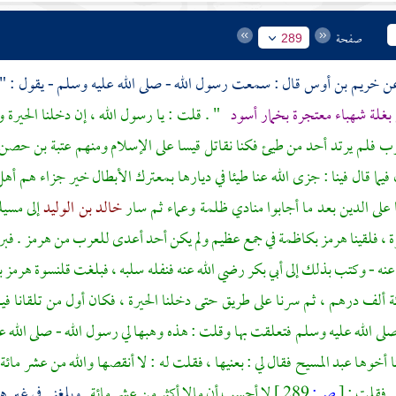
صفحة
289
خريم بن أوس
قال : سمعت رسول الله - صلى الله عليه وسلم - يقول : "
بغلة شهباء معتجرة بخمار أسود
" . قلت : يا رسول الله ، إن دخلنا
الحيرة
و
ب فلم يرتد أحد من
طيئ
فكنا نقاتل
قيسا
على الإسلام ومنهم
عتبة بن حصن
فيما قال فينا : جزى الله عنا
طيئا
في ديارها بمعترك الأبطال خير جزاء هم أهل
على الدين بعد ما أجابوا منادي ظلمة وعماء ثم سار
خالد بن الوليد
إلى
مسيل
ة
، فلقينا
هرمز
بكاظمة في جمع عظيم ولم يكن أحد أعدى للعرب من
هرمز
. فبر
عنه - وكتب بذلك إلى أبي بكر رضي الله عنه فنفله سلبه ، فبلغت قلنسوة هرم
ئة ألف درهم ، ثم سرنا على طريق حتى دخلنا
الحيرة
، فكان أول من تلقانا في
لى الله عليه وسلم فتعلقت بها وقلت : هذه وهبها لي رسول الله - صلى الله 
نا أخوها
عبد المسيح
فقال لي : بعنيها ، فقلت له : لا أنقصها والله من عشر مائة
. فقلت :
[
ص:
289 ]
لا أحسب أن مالا أكثر من عشر مائة
. وبلغني في غير 