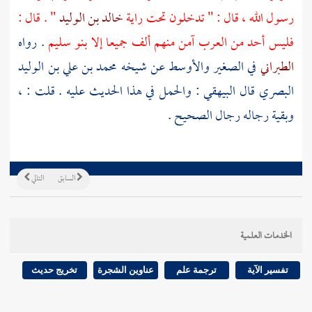
رسول الله ، قال : " تدخلون تحت راية
خالد بن الوليد
" . قال :
فليس أحد من العرب آمن منهم ألف جميعا إلا
بنو سليم
. رواه
الطبراني
في الصغير والأوسط عن شيخه
محمد بن علي بن الوليد
البصري
قال
البيهقي
: والحمل في هذا الحديث عليه . قلت : ،
وبقية رجاله رجال الصحيح .
السابق
التالي
الخدمات العلمية
تفسير الآية
ترجمة علم
عناوين الشجرة
تخريج حديث