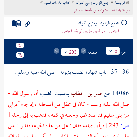
الرئيسية
مجمع الزاوئد ومنبع الفوائد
كتاب علامات النبوة
تراجم الأعلام
باب شهادة الضب بنبوته صلى الله عليه وسلم
مجمع الزاوئد ومنبع الفوائد
الهيثمي - نور الدين علي بن أبي بكر الهيثمي
جزء
صفحة
8
293
36 - 37 - باب شهادة الضب بنبوته - صلى الله عليه وسلم .
14086 عن
عمر بن الخطاب
بحديث الضب
أن رسول الله -
صلى الله عليه وسلم - كان في محفل من أصحابه ، إذ جاء أعرابي
من
بني سليم
قد صاد ضبا وجعله في كمه ، فذهب به إلى رحله
[
ص:
293 ]
فرأى جماعة فقال : على من هذه الجماعة فقالوا : على
هذا الذي يزعم أنه النبي ، فشق الناس ، ثم أقبل على رسول الله