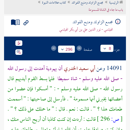
الرئيسية
مجمع الزاوئد ومنبع الفوائد
كتاب علامات النبوة
تراجم الأعلام
باب ما جاء في الشاة المسمومة
مجمع الزاوئد ومنبع الفوائد
الهيثمي - نور الدين علي بن أبي بكر الهيثمي
جزء
صفحة
8
296
14091 وعن
أبي سعيد الخدري
أن يهودية أهدت إلى رسول الله
- صلى الله عليه وسلم - شاة سميطا
فلما بسط القوم أيديهم قال
رسول الله - صلى الله عليه وسلم - : " أمسكوا فإن عضوا من
أعضائها يخبرني أنها مسمومة " . فأرسل إلى صاحبتها : " أسممت
طعامك هذا ؟ " . قالت : نعم . قال : " ما حملك على ذلك ؟ " .
[
ص:
296 ]
قالت : أردت إن كنت كاذبا أن أريح الناس منك ،
وإن كنت صادقا علمت أن الله تبارك وتعالى سيطلعك عليه .