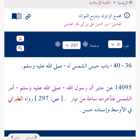
الرئيسية
المكتبة الإسلامية
تراجم الأعلام
مجمع الزاوئد ومنبع الفوائد
الهيثمي - نور الدين علي بن أبي بكر الهيثمي
جزء
صفحة
8
297
36 - 40 - باب حبس الشمس له - صلى الله عليه وسلم .
14095 عن
جابر
أن رسول الله - صلى الله عليه وسلم - أمر
الشمس فتأخرت ساعة من نهار
.
[
ص:
297 ]
رواه
الطبراني
في الأوسط وإسناده حسن .
السابق
التالي